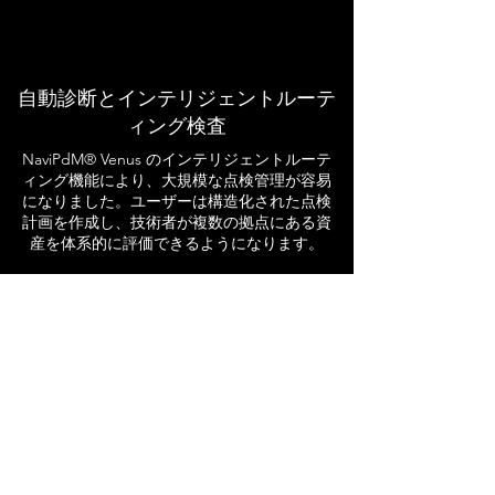
自動診断とインテリジェントルーテ
ィング検査
NaviPdM® Venus のインテリジェントルーテ
ィング機能により、大規模な点検管理が容易
になりました。ユーザーは構造化された点検
計画を作成し、技術者が複数の拠点にある資
産を体系的に評価できるようになります。
点検ルーチンを自動化し、NFPA 70B®など
の業界標準を適用することで、NaviPdM®
Venus は監視漏れを減らし、リアルタイムの
洞察と実行可能な推奨事項を提供します。こ
れにより、すべての重要部品が予定通りに点
検されます。