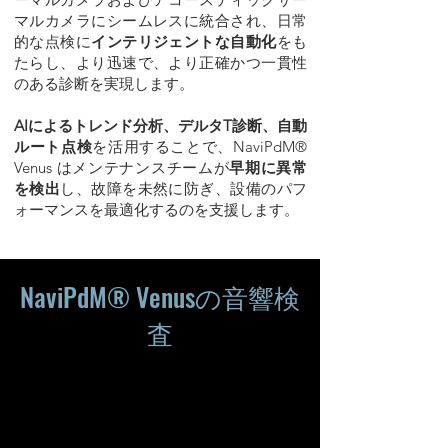
マルカメラにシームレスに統合され、日常
的な点検に
インテリジェントな自動化
をも
たらし、より迅速で、より正確かつ一貫性
のある診断を実現します。
AIによるトレンド分析、デルタT診断、自動
ルート点検
を活用することで、NaviPdM®
Venus はメンテナンスチームが
早期に異常
を検出
し、故障を未然に防ぎ、設備のパフ
ォーマンスを最適化するのを支援します。
デモをリクエスト
NaviPdM® Venusの音響検
査