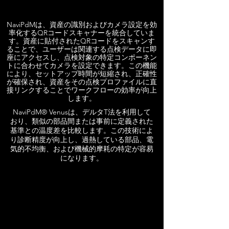
NaviPdMは、資産の識別およびカメラ設定を効
率化するQRコードスキャナーを統合していま
す。資産に貼付されたQRコードをスキャンす
ることで、ユーザーは関連する点検データに即
座にアクセスし、点検対象の特定コンポーネン
トに合わせてカメラを設定できます。この機能
により、セットアップ時間が短縮され、正確性
が確保され、資産をその点検プロファイルに直
接リンクすることでワークフローの効率が向上
します。
NaviPdM® Venusは、デルタT法を利用して
おり、類似の部品間または事前に定義された
基準との温度差を比較します。この技術によ
り診断精度が向上し、過熱している部品、電
気的不均衡、および機械的摩耗の特定が容易
になります。