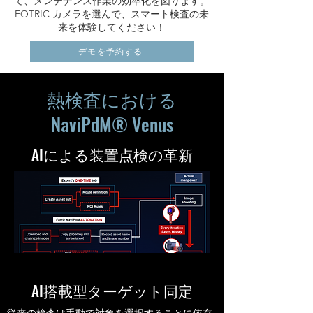
て、メンテナンス作業の効率化を図ります。
FOTRIC カメラを選んで、スマート検査の未
来を体験してください！
デモを予約する
熱検査における
NaviPdM® Venus
AIによる装置点検の革新
AI搭載型ターゲット同定