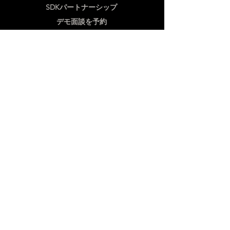
SDKパートナーシップ
デモ面談を予約
利用規約
プライバシーポリシー
ニュースレター
最新情報を得るために、私たちの隔週ニュー
スレターに登録してください!
購読する
住所：中国上海市静安区江場第三路238
号703-704室
産業用イメージャー
TD2
音響イメージングカメラ