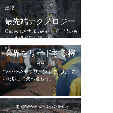
建物
最先端テクノロジー
CapacityXサプリメントで、思いも
よらぬほど先へ進もう。
詳しく知る →
業界をリードする機
器
CapacityXサプリメントで、思って
いた以上に先へ進もう。
すべてのソリューションを表示 →