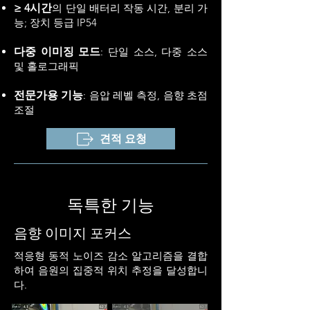
≥ 4시간
의 단일 배터리 작동 시간, 분리 가
능; 장치 등급 IP54
다중 이미징 모드
: 단일 소스, 다중 소스
및 홀로그래픽
전문가용 기능
: 음압 레벨 측정, 음향 초점
조절
견적 요청
독특한 기능
음향 이미지 포커스
적응형 동적 노이즈 감소 알고리즘을 결합
하여 음원의 집중적 위치 추정을 달성합니
다.