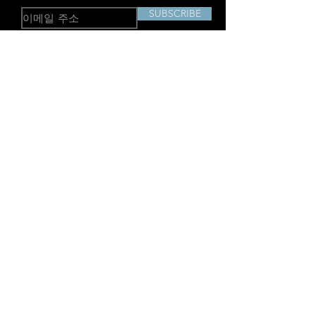
SUBSCRIBE
주소: 중국 상하이시 징안구 장창 3로 238
호 RM703-704
산업용 이미저
TD2
음향 이미징 카메라
P-MiX
AcouTherm 카메라
H
음향 이미징 카메라
Ti
Advanced
SharpView
열화상 카메라
TK
SharpView
열화상 카메라
P
고성능 열화상 카메라
V
프로페셔널 열화상 카메라
R&D
열화상 카메라