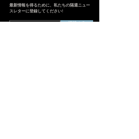
最新情報を得るために、私たちの隔週ニュー
スレターに登録してください!
購読する
住所：中国上海市静安区江場第三路238
号703-704室
産業用イメージャー
TD2
音響イメージングカメラ
P-MiX
AcouThermカメラ
H
音響イメージングカメラ
Ti
Advanced
SharpView
熱画像カメラ
カメラ
TK
SharpView
熱画像カメラ
P
高性能熱画像カメラ