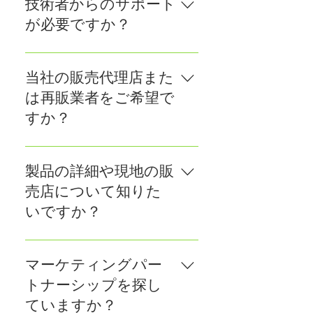
技術者からのサポート
が必要ですか？
こんにちは、FOTRICエンジニアの
ジョンです。support@fotric.com
当社の販売代理店また
までご連絡いただくか、電話番号
は再販業者をご希望で
またはメールアドレスを記入して
すか？
ください。すぐにご返信いたしま
す。
こんにちは、これはFOTRICのマー
ケティングディレクター、セリン
製品の詳細や現地の販
です。こちらから私にご連絡くだ
売店について知りた
さい
いですか？
>>https://www.fotric.com/contact-
distributors、またはお電話番号も
こんにちは、これはFOTRICのスタ
しくはメールアドレスを記入して
ーセールス担当のフェルナンドで
マーケティングパー
ください。すぐにご連絡いたしま
す。info@fotric.comまでご連絡い
トナーシップを探し
す。
ただくか、電話番号またはメール
ていますか？
アドレスをご記入ください。すぐ