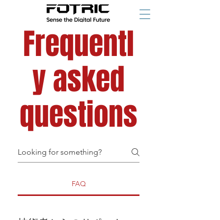
Frequentl
y asked
questions
FAQ