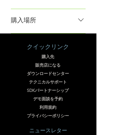
にご返信いたします。
こんにちは、こちらはFOTRICマー
ケティングディレクターのセリン
購入場所
です。info@fotric.comまでご連絡
いただくか、電話番号またはメー
お気軽にご連絡先をご記入いただ
ルアドレスをご記入ください。す
くか、>>info@fotric.com までお
クイックリンク
ぐにご返信いたします。
問い合わせください
購入先
販売店になる
ダウンロードセンター
テクニカルサポート
SDKパートナーシップ
デモ面談を予約
利用規約
プライバシーポリシー
ニュースレター