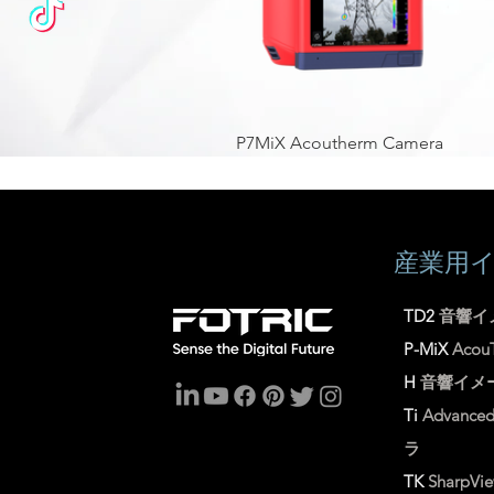
P7MiX Acoutherm Camera
産業用
TD2
音響イ
P-MiX
Aco
H
音響イメ
Ti
Advance
ラ
TK
SharpVi