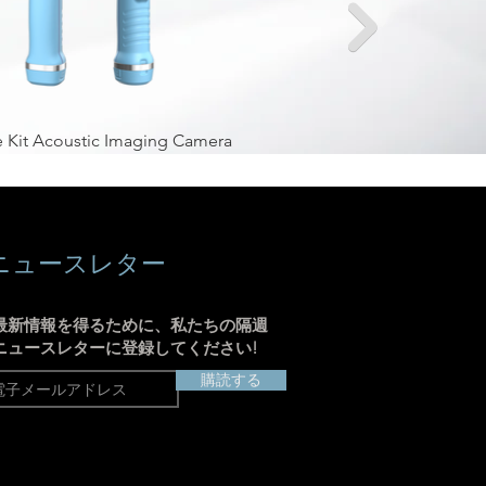
 Kit Acoustic Imaging Camera
H4Mini Acoustic I
ニュースレター
最新情報を得るために、私たちの隔週
ニュースレターに登録してください!
購読する