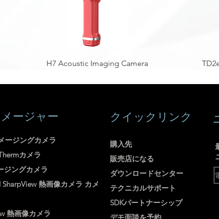
H7 Acoustic Imaging Camera
TD2e
イメージャー
クイックリンク
メージングカメラ
購入先
uThermカメラ
販売店になる
ージングカメラ
ダウンロードセンター
d
SharpView
熱画像カメラ
カメ
テクニカルサポート
SDKパートナーシップ
ew
熱画像カメラ
デモ面談を予約