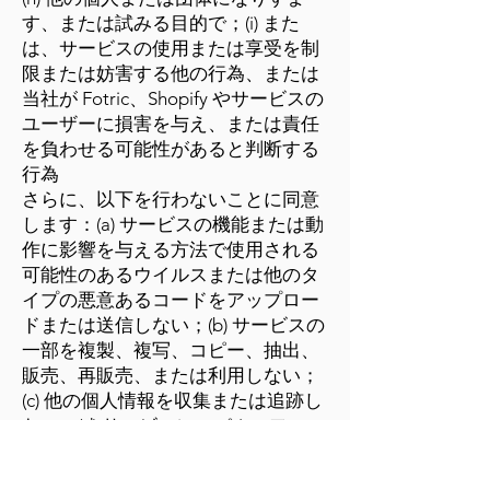
す、または試みる目的で；(i) また
は、サービスの使用または享受を制
限または妨害する他の行為、または
当社が Fotric、Shopify やサービスの
ユーザーに損害を与え、または責任
を負わせる可能性があると判断する
行為
さらに、以下を行わないことに同意
します：(a) サービスの機能または動
作に影響を与える方法で使用される
可能性のあるウイルスまたは他のタ
イプの悪意あるコードをアップロー
ドまたは送信しない；(b) サービスの
一部を複製、複写、コピー、抽出、
販売、再販売、または利用しない；
(c) 他の個人情報を収集または追跡し
ない；(d) サービスにスパム、フィッ
シング、ファーミング、またはプレ
テキストを行わない；(e) ロボット、