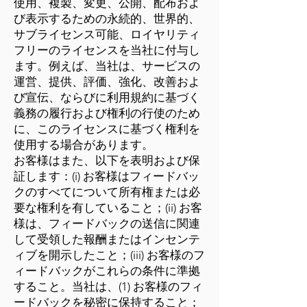
使用、複製、変更、公開、配布およ
び表示するための永続的、世界的、
サブライセンス可能、ロイヤリティ
フリーのライセンスを当社に付与し
ます。例えば、当社は、サービスの
運営、提供、評価、強化、改善およ
び宣伝、ならびに利用規約に基づく
義務の履行および権利の行使のため
に、このライセンスに基づく権利を
使用する場合があります。
お客様はまた、以下を表明および保
証します：(i) お客様はフィードバッ
クのすべてについて所有権または必
要な権利を有していること；(ii) お客
様は、フィードバックの送信に関連
して受領した報酬またはインセンテ
ィブを開示したこと；(iii) お客様のフ
ィードバックがこれらの条件に準拠
すること。当社は、(1) お客様のフィ
ードバックを秘密に保持すること；