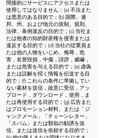
間接的にサービスにアクセスまたは
使用してはなりません：(a) 不法また
は悪意のある目的で；(b) 国際、連
邦、州、および地元の規制、規則、
法律、条例違反の目的で；(c) 当社ま
たは他者の知的財産権を侵害または
違反する目的で；(d) 当社の従業員ま
たは他の人物をいじめ、侮辱，危
害，名誉毀損，中傷，誹謗，威嚇，
または危害を与える目的で；(e) 虚偽
または誤解を招く情報を伝送する目
的で；(f) これらの条件に準拠してい
ない素材を送信，故意に受信，アッ
プロード，ダウンロード，使用，ま
たは再使用する目的で；(g) 広告また
はプロモーション材料、または「ジ
ャンクメール」「チェーンレター」
「スパム」または類似の勧誘を送
信、または送信を依頼する目的で；
(h) 他の個人または団体になりすま