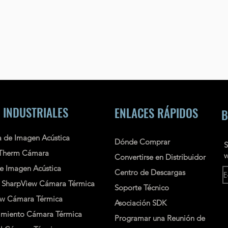
 INDUSTRIALES
ENLACES RÁPIDOS
B
 de Imagen Acústica
Dónde Comprar
S
Therm Cámara
w
Convertirse en Distribuidor
e Imagen Acústica
Centro de Descargas
a
SharpView
Cámara
Térmica
Soporte Técnico
ew
Cámara Térmica
Asociación SDK
imiento Cámara Térmica
Programar una Reunión de