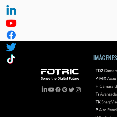
IMÁGENES
TD2
Cámara
P-MiX
Acou
H
Cámara d
Ti
Avanzad
TK
SharpVi
P
Alto Rend