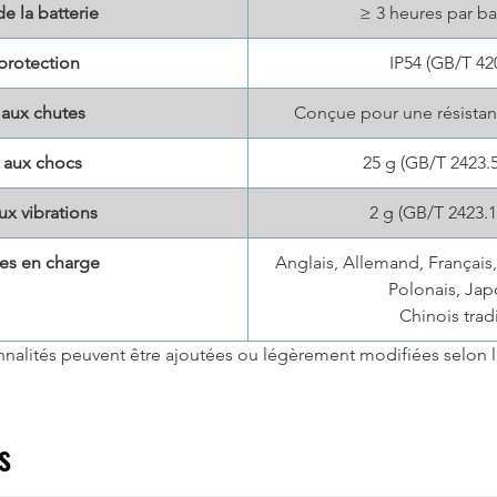
 la batterie
≥ 3 heures par b
protection
IP54 (GB/T 42
 aux chutes
Conçue pour une résistan
 aux chocs
25 g (GB/T 2423.5
ux vibrations
2 g (GB/T 2423.1
es en charge
Anglais, Allemand, Français,
Polonais, Jap
Chinois trad
nnalités peuvent être ajoutées ou légèrement modifiées selon la
s