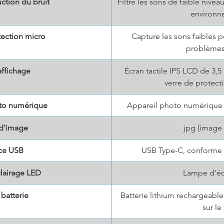
tion du bruit
Filtre les sons de faible nivea
environn
ection micro
Capture les sons faibles 
problèmes
affichage
Écran tactile IPS LCD de 3,5
verre de protect
to numérique
Appareil photo numérique d
d'image
jpg (image
ace USB
USB Type-C, conforme 
lairage LED
Lampe d'éc
batterie
Batterie lithium rechargeabl
sur le