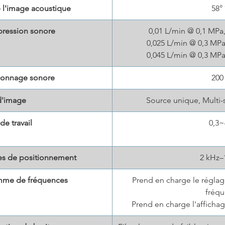
 l'image acoustique
58°
 pression sonore
0,01 L/min @ 0,1 MPa,
0,025 L/min @ 0,3 MPa
0,045 L/min @ 0,3 MPa
llonnage sonore
200
'image
Source unique, Multi-
de travail
0,3
s de positionnement
2 kHz–
amme de fréquences
Prend en charge le régl
fréq
Prend en charge l'afficha