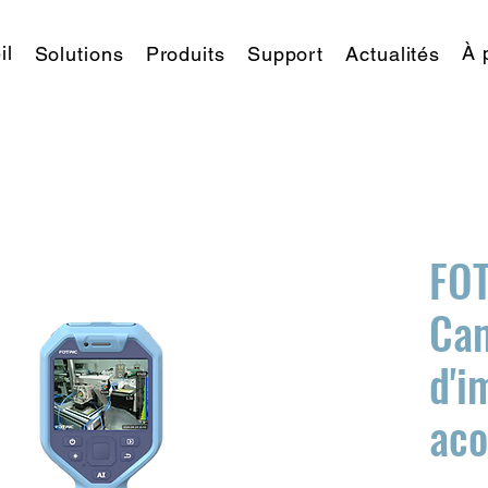
il
À 
Solutions
Produits
Support
Actualités
FOT
Ca
d'i
aco