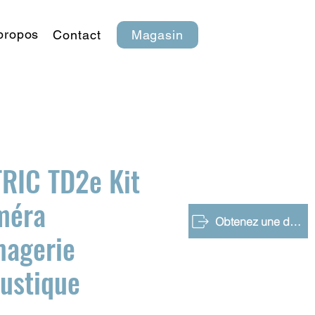
propos
Contact
Magasin
RIC TD2e Kit
méra
Obtenez une démo gratuite
magerie
ustique