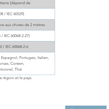
atterie (dépend de
08 / IEC 60529)
ce aux chutes de 2 mètres
 / IEC 60068-2-27)
0 / IEC 60068-2-6
 Espagnol, Portugais, Italien,
onais, Coréen,
itionnel, Thaï
 région et le pays.