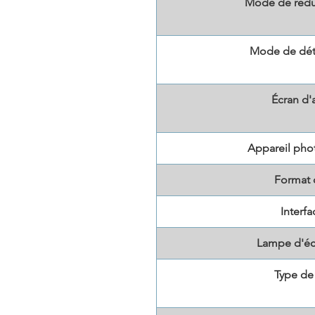
Mode de réduc
Mode de dét
Écran d'
Appareil pho
Format 
Interf
Lampe d'éc
Type de 