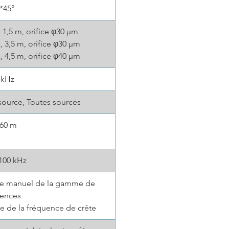
 *45°
 1,5 m, orifice φ30 μm
, 3,5 m, orifice φ30 μm
, 4,5 m, orifice φ40 μm
 kHz
source, Toutes sources
~60 m
100 kHz
age manuel de la gamme de
uences
ge de la fréquence de crête