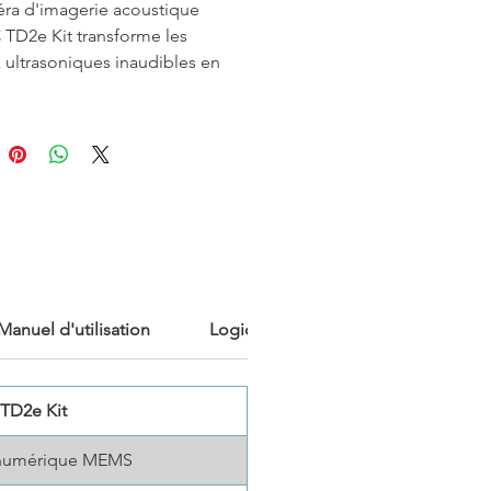
ra d'imagerie acoustique
TD2e Kit transforme les
 ultrasoniques inaudibles en
sonores visibles, permettant une
on précise et sans contact des
 des composants desserrés et
rations anormales. Avec un
 de 64 microphones, une
on de faisceau en temps réel et
ualisation multi-sources, elle
t des inspections rapides et
s dans les systèmes industriels.
Manuel d'utilisation
Logiciel d'analyse
TD2e Kit
 numérique MEMS