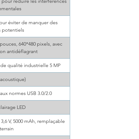
u pour réduire les interférences
ementales
pour éviter de manquer des
 potentiels
 pouces, 640*480 pixels, avec
ion antidéflagrant
e qualité industrielle 5 MP
 acoustique)
aux normes USB 3.0/2.0
lairage LED
e 3,6 V, 5000 mAh, remplaçable
 terrain