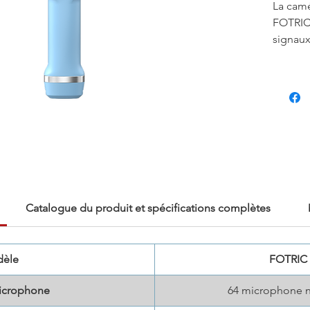
La camé
FOTRIC 
signaux
cartes 
détecti
fuites,
des vib
réseau
formati
une vis
garanti
précise
Catalogue du produit et spécifications complètes
èle
FOTRIC 
icrophone
64 microphone