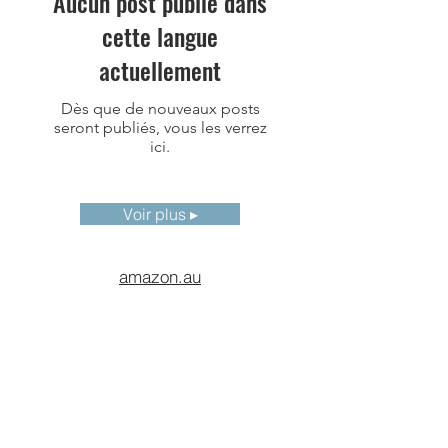
Aucun post publié dans
Mode d'image
Image thermique,
cette langue
caméra numérique,
image dans l'image
actuellement
et T-DEF®, mode
haute sensibilité
Dès que de nouveaux posts
(actif uniquement
seront publiés, vous les verrez
lorsque l'objectif est
ici.
identifié comme un
objectif de détection
de gaz)
Voir plus ▸
Palettes
10
amazon.au
Caméra
Caméra industrielle
numérique
8MP
Zoom
1-10x, continu
numérique
Format d'image
Photo thermique
radiométrique