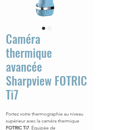
Caméra
thermique
avancée
Sharpview FOTRIC
Ti7
Portez votre thermographie au niveau
supérieur avec la caméra thermique
FOTRIC Ti7
. Équipée de