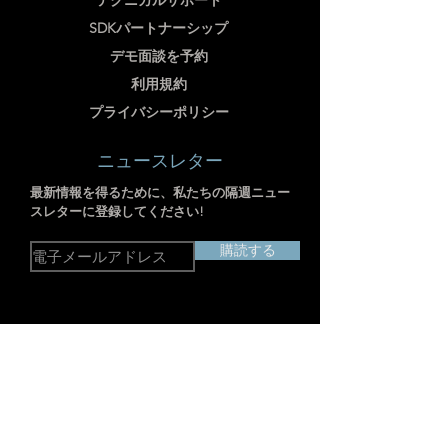
テクニカルサポート
SDKパートナーシップ
デモ面談を予約
利用規約
プライバシーポリシー
ニュースレター
最新情報を得るために、私たちの隔週ニュー
スレターに登録してください!
購読する
住所：中国上海市静安区江場第三路238
号703-704室
産業用イメージャー