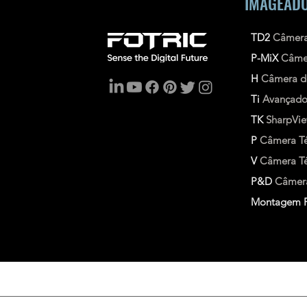
IMAGEADO
TD2
Câmera
P-MiX
Câme
H
Câmera d
Ti
Avançad
TK
SharpVi
P
Câmera Té
V
Câmera Tér
P&D
Câmera
Montagem F