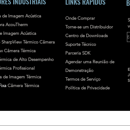
RES INDUSTRIAIS
LINKS RÁPIDOS
B
 de Imagem Acústica
Onde Comprar
S
ra AcouTherm
w
Torne-se um Distribuidor
e Imagem Acústica
Centro de Downloads
o
SharpView
Térmico
Câmera
Suporte Técnico
ew
Câmera Térmica
Parceria SDK
rmica de Alto Desempenho
Agendar uma Reunião de
mica Profissional
E
Demonstração
 de Imagem Térmica
Termos de Serviço
ixa
Câmera Térmica
Política de Privacidade