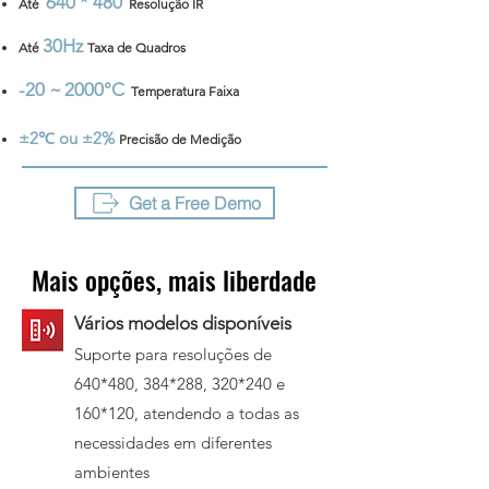
640 * 480
Até
Resolução IR
30Hz
Até
Taxa de Quadros
-20 ~
2000°C
Temperatura
Faixa
±2℃ ou ±2%
Precisão de Medição
Get a Free Demo
Mais opções, mais liberdade
Vários modelos disponíveis
Suporte para resoluções de
640*480, 384*288, 320*240 e
160*120, atendendo a todas as
necessidades em diferentes
ambientes