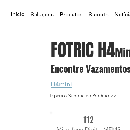
Início
Soluções
Produtos
Suporte
Notíc
FOTRIC H4
Mi
Encontre Vazamento
H4mini
Ir para o Suporte ao Produto >>
112
Microfone Digital MEMS