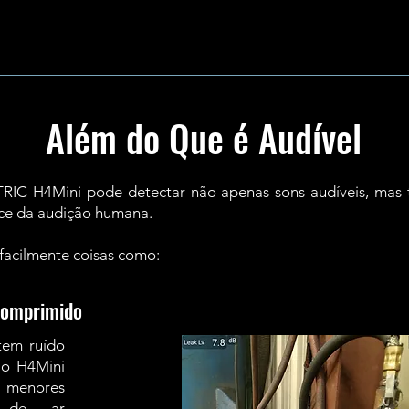
Além do Que é Audível
IC H4Mini pode detectar não apenas sons audíveis, mas ta
nce da audição humana.
 facilmente coisas como:
Comprimido
tem ruído
, o H4Mini
s menores
s de ar