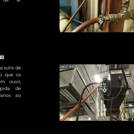
uo
 sutis de
o que os
m ouvir,
ápida de
danos ao