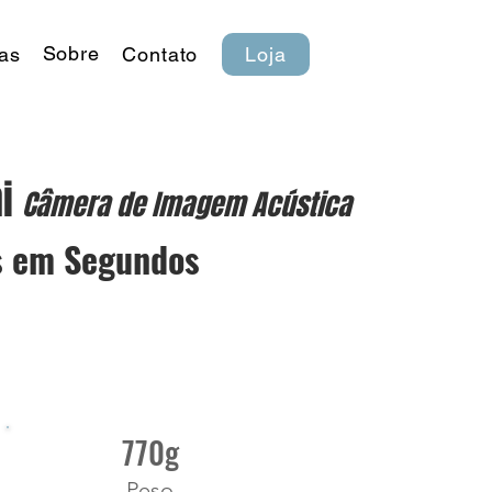
Sobre
ias
Contato
Loja
ni
Câmera de Imagem Acústica
s em Segundos
770g
Peso