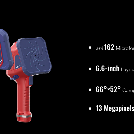
162
até
Microfo
6.6-inch
Layou
66°×52°
Camp
13 Megapixel