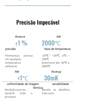
Precisão Impecável
Alcance Até
±1 %
2000℃
precisão
faixa de temperatura
Permaneça preciso
-20℃ ~ 120℃ , 0℃ ~
em qualquer
700℃
temperatura
Extensível até -40℃ e
ambiente
2000℃
Até Alcança
<1℃ 30mK
uniformidade de imagem sensibilidade
térmica
Medição precisa
Revele os detalhes
durante todo o
mais sutis
processo