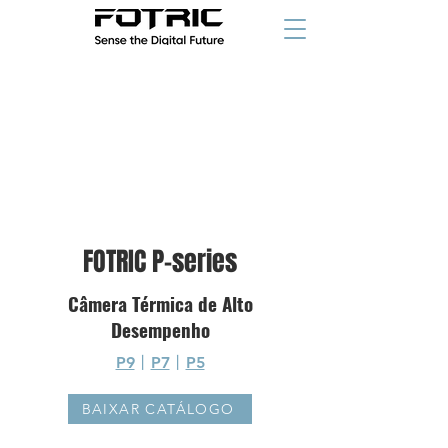
FOTRIC P-series
Câmera Térmica de Alto
Desempenho
P9
丨
P7
丨
P5
BAIXAR CATÁLOGO