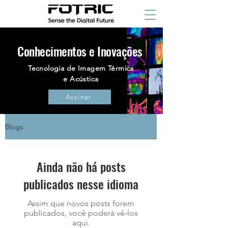
Conhecimentos e Inovações
Tecnologia de Imagem Térmica
e Acústica
Assinar
Blogs
Ainda não há posts
publicados nesse idioma
Assim que novos posts forem
publicados, você poderá vê-los
aqui.