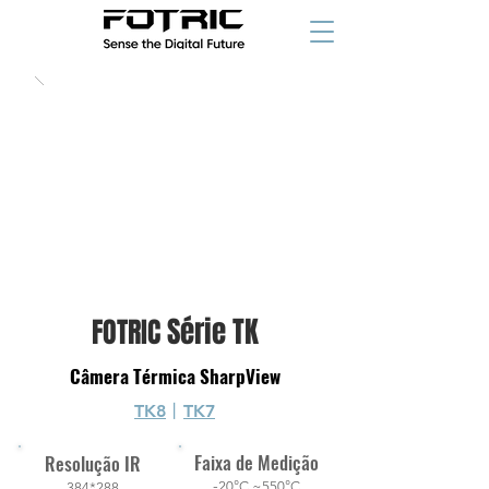
1,499
$/€
a partir de
Série TK
FOTRIC
Câmera Térmica SharpView
TK8
丨
TK7
Faixa de Medição
Resolução IR
-
20°C ~550°C
384*288