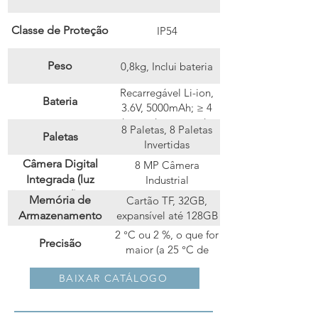
Classe de Proteção
IP54
Peso
0,8kg, Inclui bateria
Recarregável Li-ion,
Bateria
3.6V, 5000mAh; ≥ 4
horas de tempo de
8 Paletas, 8 Paletas
Paletas
operação
Invertidas
Câmera Digital
8 MP Câmera
Integrada (luz
Industrial
visível)
Memória de
Cartão TF, 32GB,
Armazenamento
expansível até 128GB
2 °C ou 2 %, o que for
Precisão
maior (a 25 °C de
temperatura
Marcadores
Local: 6；Linha: 3；
BAIXAR CATÁLOGO
ambiente)
Definíveis pelo
Retângulo/Círculo: 4
Usuário