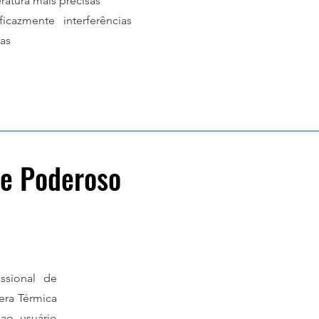
ratura mais precisas
icazmente interferências
cas
re Poderoso
ssional de
era Térmica
ao usuário