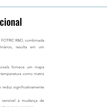
cional
da FOTRIC R&D, combinada
inários, resulta em um
 pixels fornece um mapa
 temperatura como matriz
reduz significativamente
s sensível à mudança de