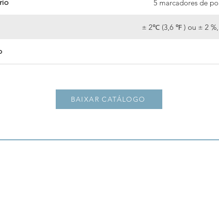
rio
5 marcadores de pon
± 2℃ (3,6 ℉ ) ou ± 2 %,
o
9 p
BAIXAR CATÁLOGO