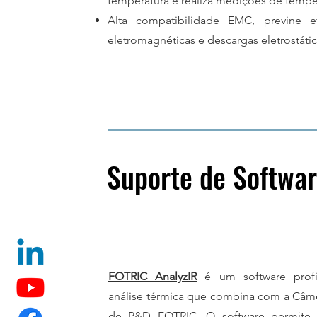
temperatura e realiza medições de tempe
Alta compatibilidade EMC, previne ef
eletromagnéticas e descargas eletrostáti
Suporte de Softwa
FOTRIC AnalyzIR
é um software profi
análise térmica que combina com a Câm
de P&D FOTRIC. O software permite 