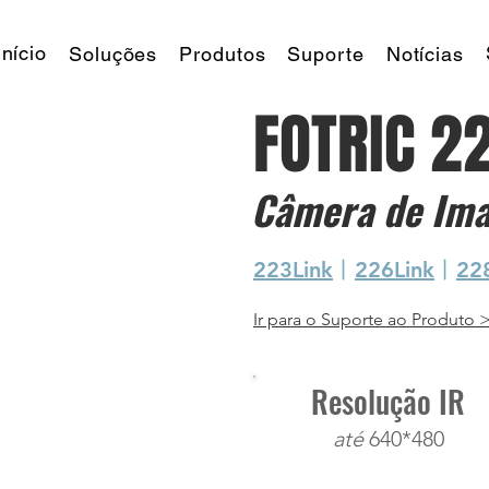
Início
Soluções
Produtos
Suporte
Notícias
FOTRIC 2
Câmera de Im
223Link
丨
226Link
丨
22
Ir para o Suporte ao Produto 
Resolução IR
até
640*480