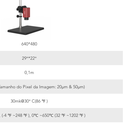
640*480
29°*22°
0,1m
amanho do Pixel da Imagem: 20μm & 50μm)
30mk@30° C(86 ℉ )
 (-4 ℉ ~248 ℉ ), 0℃ ~650℃ (32 ℉ ~1202 ℉ )