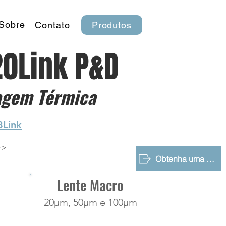
Sobre
Contato
Produtos
20Link P&D
agem Térmica
8Link
>>
Obtenha uma Demonstração Gratuita
Lente Macro
20μm, 50μm e 100μm