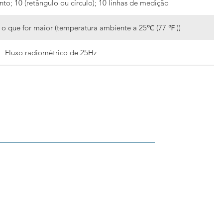
to; 10 (retângulo ou círculo); 10 linhas de medição
 o que for maior (temperatura ambiente a 25℃ (77 ℉ ))
Fluxo radiométrico de 25Hz
aletas padrão e 9 paletas invertidas