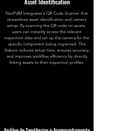
Asset Identification
NaviPdM integrates a QR Code Scanner that
streamlines asset identification and camera
setup. By scanning the QR code on assets,
users can instantly access the relevant
inspection data and set up the camera for the
specific component being inspected. This
feature reduces setup time, ensures accuracy,
and improves workflow efficiency by directly
linking assets to their inspection profiles.
Análise de Tendências e Acompanhamento