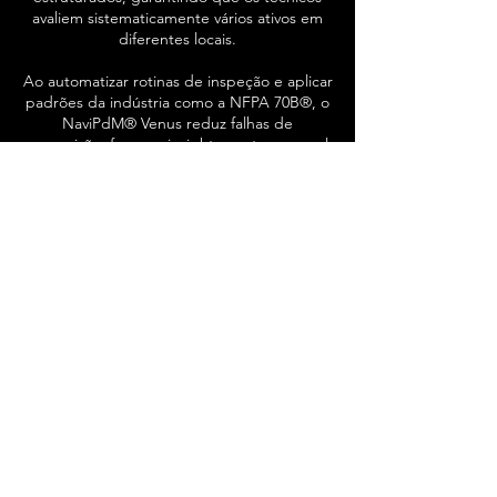
avaliem sistematicamente vários ativos em
diferentes locais.
Ao automatizar rotinas de inspeção e aplicar
padrões da indústria como a NFPA 70B®, o
NaviPdM® Venus reduz falhas de
supervisão, fornece insights em tempo real
e oferece recomendações acionáveis —
garantindo que cada componente crítico
seja inspecionado conforme o cronograma.
Relatórios com um clique e documentação