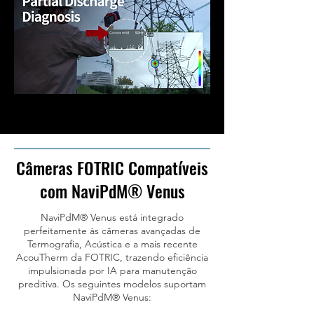
Câmeras FOTRIC Compatíveis
com NaviPdM® Venus
NaviPdM® Venus está integrado
perfeitamente às câmeras avançadas de
Termografia, Acústica e a mais recente
AcouTherm da FOTRIC, trazendo eficiência
impulsionada por IA para manutenção
preditiva. Os seguintes modelos suportam
NaviPdM® Venus
: