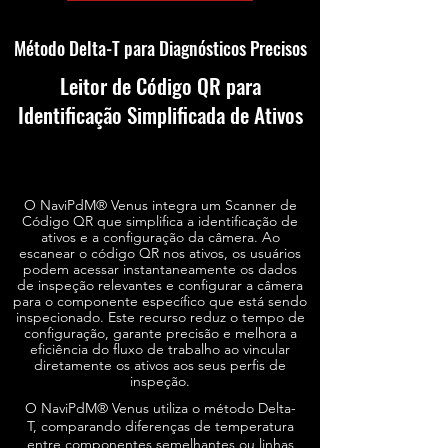
Método Delta-T para Diagnósticos Precisos
Leitor de Código QR para
Identificação Simplificada de Ativos
O NaviPdM® Venus integra um Scanner de
Código QR que simplifica a identificação de
ativos e a configuração da câmera. Ao
escanear o código QR nos ativos, os usuários
podem acessar instantaneamente os dados
de inspeção relevantes e configurar a câmera
para o componente específico que está sendo
inspecionado. Este recurso reduz o tempo de
configuração, garante precisão e melhora a
eficiência do fluxo de trabalho ao vincular
diretamente os ativos aos seus perfis de
inspeção.
O NaviPdM® Venus utiliza o método Delta-
T, comparando diferenças de temperatura
entre componentes semelhantes ou linhas