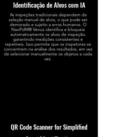
Identificação de Alvos com IA
As inspeções tradicionais dependem da
seleção manual de alvos, o que pode ser
demorado e sujeito a erros humanos. O
NaviPdM® Venus identifica e bloqueia
automaticamente os alvos de inspeção,
garantindo medições consistentes e
repetíveis. Isso permite que os inspetores se
concentrem na análise dos resultados, em vez
de selecionar manualmente os objetos a cada
vez.
QR Code Scanner for Simplified