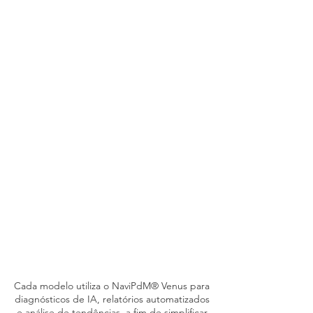
Cada modelo utiliza o NaviPdM® Venus para
diagnósticos de IA, relatórios automatizados
e análise de tendências, a fim de simplificar