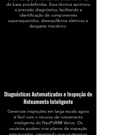
de base predefinidas. Essa técnica aprimora
a precisão diagnóstica, facilitando a
identificação de componentes
superaquecidos, desequilíbrios elétricos e
desgaste mecânico.
Diagnósticos Automatizados e Inspeção de
Roteamento Inteligente
Gerenciar inspeções em larga escala agora
é fácil com o recurso de roteamento
inteligente do NaviPdM® Venus. Os
usuários podem criar planos de inspeção
estruturados, garantindo que os técnicos