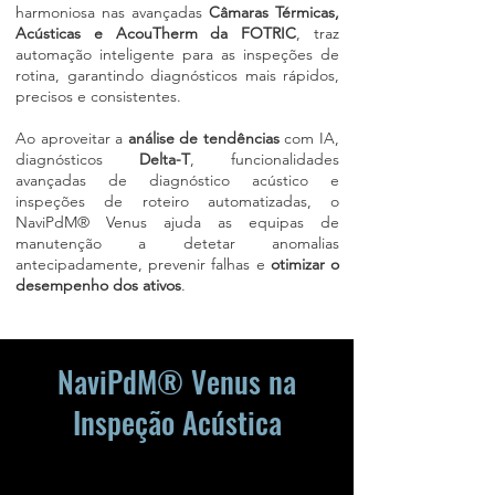
harmoniosa nas avançadas
Câmaras Térmicas,
Acústicas e AcouTherm da FOTRIC
, traz
automação inteligente para as inspeções de
rotina, garantindo diagnósticos mais rápidos,
precisos e consistentes.
Ao aproveitar a
análise de tendências
com IA,
diagnósticos
Delta-T
, funcionalidades
avançadas de diagnóstico acústico e
inspeções de roteiro automatizadas, o
NaviPdM® Venus ajuda as equipas de
manutenção a detetar anomalias
antecipadamente, prevenir falhas e
otimizar o
desempenho dos ativos
.
Solicitar Demonstração
NaviPdM® Venus na
Inspeção Acústica