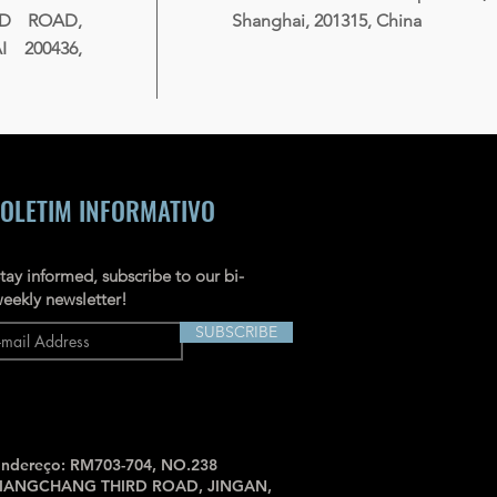
RD ROAD,
Shanghai, 201315, China
 200436,
OLETIM INFORMATIVO
tay informed, subscribe to our bi-
eekly newsletter!
SUBSCRIBE
ndereço: RM703-704, NO.238
JIANGCHANG THIRD ROAD, JINGAN,