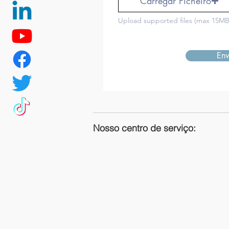
Carregar Ficheiro
Upload supported files (max 15MB
Env
Nosso centro de serviço: