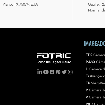
Plano, TX 75074, EUA
Gaulle, 2
Normandia
IMAGEADO
TD2
Câmera
P-MiX
Câme
H
Câmera d
Ti
Avançad
TK
SharpVi
P
Câmera Té
V
Câmera Tér
P&D
Câmera