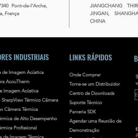
7340 Pont-de-l’Arche,
JIANGCHANG THI
, França
JINGAN, SHANGHAI
CHINA
RES INDUSTRIAIS
LINKS RÁPIDOS
B
 de Imagem Acústica
Onde Comprar
S
ra AcouTherm
w
Torne-se um Distribuidor
e Imagem Acústica
Centro de Downloads
o
SharpView
Térmico
Câmera
Suporte Técnico
ew
Câmera Térmica
Parceria SDK
rmica de Alto Desempenho
Agendar uma Reunião de
mica Profissional
E
Demonstração
 de Imagem Térmica