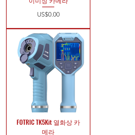
이미징 카메라
가격
US$0.00
​FOTRIC TK5Kit 열화상 카
메라