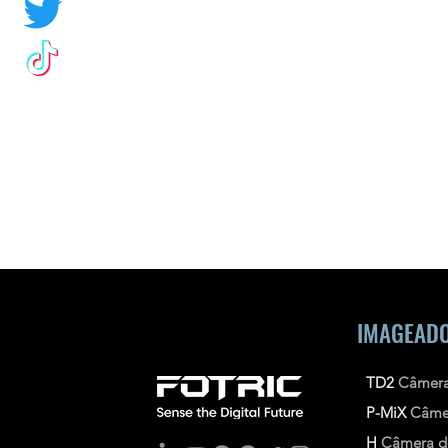
IMAGEADO
TD2
Câmera
P-MiX
Câme
H
Câmera d