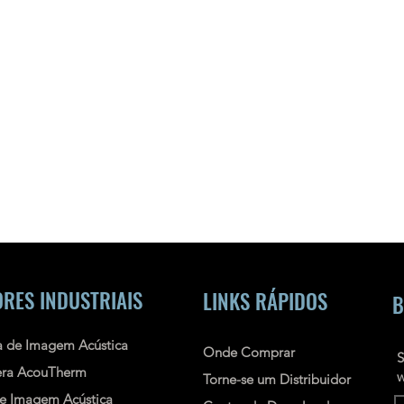
RES INDUSTRIAIS
LINKS RÁPIDOS
B
 de Imagem Acústica
Onde Comprar
S
ra AcouTherm
w
Torne-se um Distribuidor
e Imagem Acústica