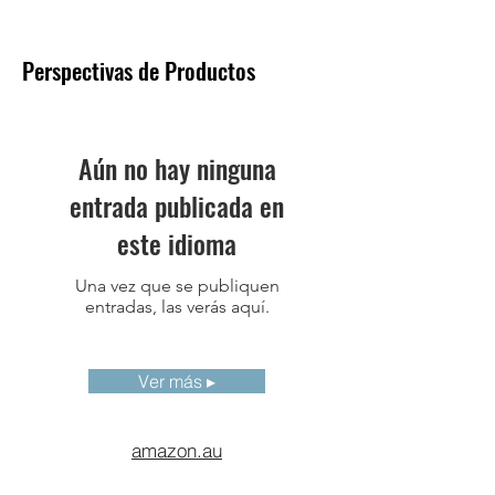
paletas invertidas
Procesamiento
Calibración no
Perspectivas de Productos
de imagen
uniforme, mejora
digital
Reflejo de
Izquierda-derecha,
Aún no hay ninguna
imagen
arriba-abajo,
centrosimétrico
entrada publicada en
Estándar de
H.264
este idioma
compresión
de video
Una vez que se publiquen
entradas, las verás aquí.
Flujo
Compatible con flujo
radiométrico
radiométrico de 25Hz
Ver más ▸
Control de
Compatible con
panorámica e
protocolo Pelco-D
inclinación
amazon.au
Herramientas
5 puntos, 10 líneas y 10