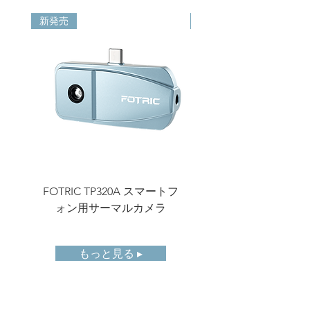
精度
±2℃ (3.6 ℉ ) または ±2
%、いずれか大きい方（周
新発売
新発売
囲温度77 ℉ 時）
測定ツー
スポット：6
ル
ライン：1
長方形/円：6
ディスプ
3.5インチタッチスクリーン
レイ画面
(640 x 480)
カラーパ
8種類：グレー、アイア
レット
ン、レインボー、グレーレ
ッド、レイン、グローボ
FOTRIC TP320A スマートフ
FOTRIC TF3 コン
ウ、メディカル、プリズム
ォン用サーマルカメラ
ーマルイメージング
ストレー
TFカード、32GB
ジカード
もっと見る ▸
本体での
対応（放射輝度画像および
解析機能
動画データ）