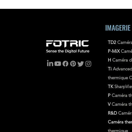
IMAGERIE
TD2
Caméra
P-MiX
Camé
H
Caméra d'
Ti
Advance
thermique
C
TK
SharpVi
P
Caméra th
V
Caméra the
R&D
Caméra
Caméra ther
thermique