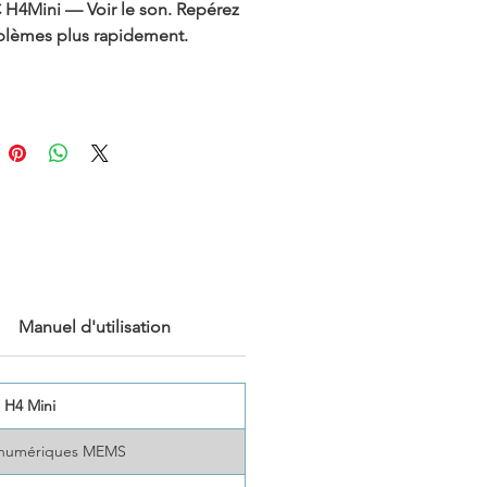
H4Mini — Voir le son. Repérez
blèmes plus rapidement.
ez l'imagerie acoustique à un
uveau niveau. Avec un réseau
 microphones et une plage
nique de 2 kHz à 100 kHz, la
visualise tout, des fuites de gaz
es de vide aux décharges
ques et vibrations mécaniques.
, puissant et conçu pour
trie — voyez ce que l'oreille
Manuel d'utilisation
 n'a jamais pu.
 H4 Mini
 numériques MEMS