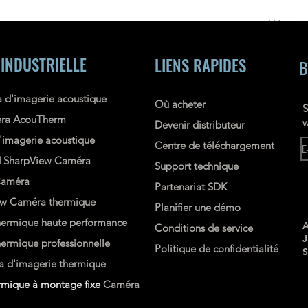
a
AU
 INDUSTRIELLE
LIENS RAPIDES
B
 d'imagerie acoustique
Où acheter
S
ra AcouTherm
w
Devenir distributeur
imagerie acoustique
Centre de téléchargement
d
SharpView
Caméra
Support technique
améra
Partenariat SDK
ew
Caméra thermique
Planifier une démo
ermique haute performance
A
Conditions de service
rmique professionnelle
Politique de confidentialité
 d'imagerie thermique
mique à montage fixe
Caméra