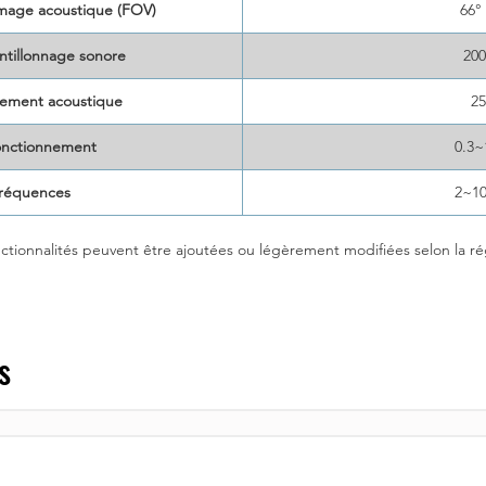
image acoustique (FOV)
66°
tillonnage sonore
20
ssement acoustique
2
onctionnement
0.3
fréquences
2~1
ctionnalités peuvent être ajoutées ou légèrement modifiées selon la ré
s