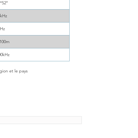
 *52°
0kHz
5Hz
~100m
00kHz
gion et le pays