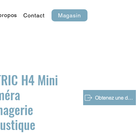
propos
Contact
Magasin
RIC H4 Mini
méra
Obtenez une démo gratuite
magerie
ustique