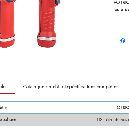
FOTRIC 
les pro
Découvr
tout no
de 112
ultraso
H4Mini 
et fuit
électri
Compact
l'indus
ales
Catalogue produit et spécifications complètes
humaine
èle
FOTRIC
crophone
112 microphones