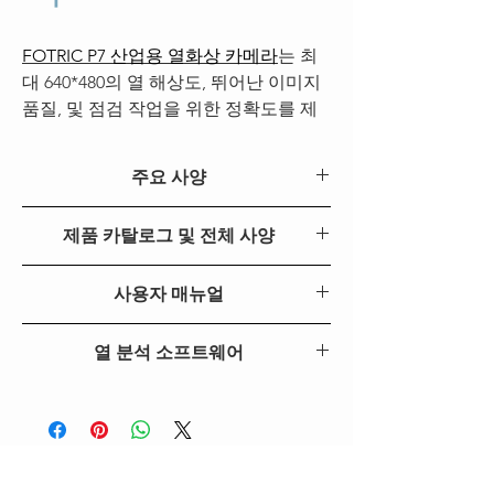
FOTRIC P7 산업용 열화상 카메라
는 최
대 640*480의 열 해상도, 뛰어난 이미지
품질, 및 점검 작업을 위한 정확도를 제
공합니다. 선택적 듀얼 뷰 렌즈를 사용하
면 렌즈를 휴대하거나 교체할 필요가 없
주요 사양
어 시간과 공간을 절약할 수 있습니다. P
시리즈 카메라는 <1°C 이미지 균일성과
모델
FOTRIC P7
제품 카탈로그 및 전체 사양
<30mk 감도로 최고 수준의 성능을 자랑
합니다. 또한 기기 내 분석 기능과 레이
FOTRIC P시리즈 열화상 카메라 카탈로그
적외선
640*480
저 면적 측정 기능을 포함하고 있습니다.
사용자 매뉴얼
해상도
이 카메라는 AnalyzIR® 및 NaviPdM®과
FOTRIC P시리즈 빠른 시작 매뉴얼
검출기
비냉각 적외선 초점 평면 검출
같은 고급 소프트웨어와도 호환되어 점
열 분석 소프트웨어
FOTRIC P시리즈 사용자 매뉴얼
타입
기
검 시 열화상 카메라 사용 방식을 혁신합
AnaylzIR®
|
NaviPdM®
니다. 이제 P시리즈 열화상 카메라로 점
열 감
30mk(0.03°C)
검 작업을 최대한 활용하세요!
도
(NETD)