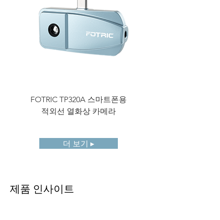
3632° F)
(듀얼 뷰 또는 매크로 렌즈에는
적용되지 않음)
정확도
± 1℃ 또는 ± 1 %, 둘 중 큰 값
(주변 온도 25℃, 온도 범위
0°C-100°C),
기타 온도 범위에 대해 ± 2℃
또는 ± 2 %
FOTRIC TP320A 스마트폰용
FOTRIC TF3 컴팩트
사용자
25개 스팟 마커
적외선 열화상 카메라
정의
25 (직사각형 또는 원)
측정
25개 측정 라인
도구
더 보기 ▸
(기기
내)
화면
방사율, 부분 방사율, 반사 온
제품 인사이트
분석
도, 주변 온도, 습도, 거리, 및 IR
창 보상.
소프트
AnalyzIR®, NaviPdM®