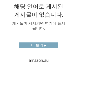
해당 언어로 게시된
웨어
게시물이 없습니다.
이미지
열화상\디지털\화면 분할\T-
모드
DEF®
게시물이 게시되면 여기에 표시
됩니다.
팔레트
16개 표준 팔레트: Grey、
Iron10、Iron、Rainbow、
Grey10、GreyRed、
더 보기 ▸
MidGrey、Yellow、Rain、
Rain10、Blue、GlowBow、
Medical、Medical10、
amazon.au
MidGreen、Prism.
16개 반전 팔레트
최고/
예, 전체 화면 및 측정 상자 모
최저
두 최고/최저 온도 스팟 마커
온도
포함
스팟
마크
디지털
5메가픽셀 및 13메가픽셀