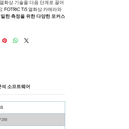
열화상 기술을 다음 단계로 끌어
요
FOTRIC Ti5
열화상 카메라와
밀한 측정을 위한 다양한 포커스
 장착된 Ti5는 향상된
384x288 적
해상도
와
<40mK
열 감도
를 제공하
 이미지에서 우수한 선명도와 세
을 전달합니다. 견고한 설계로 까
 환경에서도 안정성을 보장하며,
와이드 앵글 렌즈
는 산업 유지보수
급 전기 진단까지 다양한 응용 분
 유연성을 제공합니다.
분석 소프트웨어
i5
*288