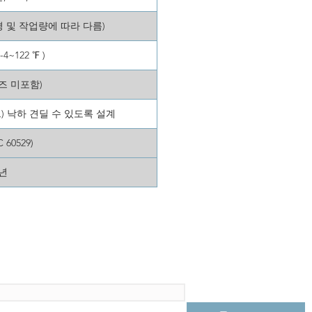
y(환경 및 작업량에 따라 다름)
-4~122 ℉ )
(렌즈 미포함)
트) 낙하 견딜 수 있도록 설계
C 60529)
2년