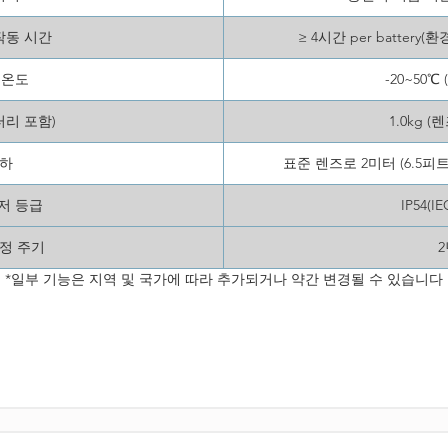
작동 시간
≥ 4시간 per batter
 온도
-20~50℃ (
터리 포함)
1.0kg 
하
표준 렌즈로 2미터 (6.5피
저 등급
IP54(IE
정 주기
*일부 기능은 지역 및 국가에 따라 추가되거나 약간 변경될 수 있습니다