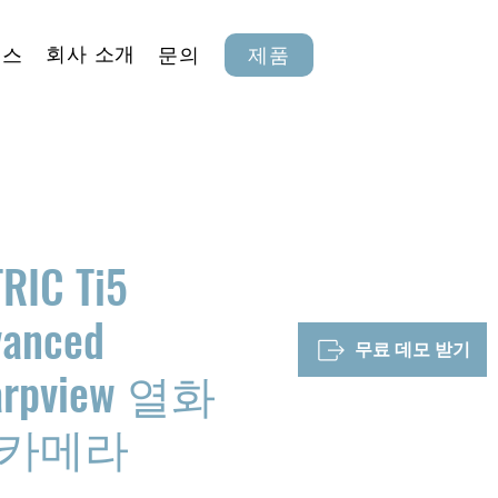
회사 소개
뉴스
문의
제품
RIC Ti5
vanced
무료 데모 받기
arpview 열화
 카메라