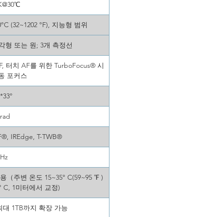
K@30℃
650°C (32~1202 °F), 지능형 범위
사각형 또는 원; 3개 측정선
터치 AF를 위한 TurboFocus® 시
수동 포커스
 *33°
rad
F®, IREdge, T-TWB®
0Hz
 적용（주변 온도 15~35° C(59~95 ℉ )
° C, 1미터에서 교정)
G, 최대 1TB까지 확장 가능