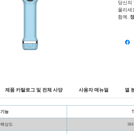
당신의 
올리세
함께.
정
모드
로
외선 
여 모든
부 사항
다로운
44° 
부터 고
야에서
제품 카탈로그 및 전체 사양
사용자 매뉴얼
열 
 기능
T
 해상도
384