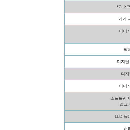
PC 소
기기 
이미지
팔
디지털
디지
이미지
소프트웨어
업그
LED 플
배