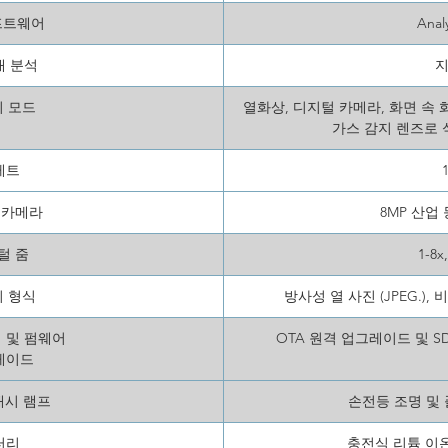
프트웨어
Anal
내 분석
 모드
열화상, 디지털 카메라, 화면 속 화
가스 감지 렌즈로 
레트
 카메라
8MP 산업
털 줌
1-8
 형식
방사성 열 사진 (JPEG.)
 및 펌웨어
OTA 원격 업그레이드 및 
레이드
래시 램프
손전등 조명 및
터리
충전식 리튬 이온, 