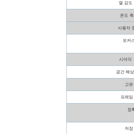
열 감도（
온도 측
사용자 
포커스
시야각（
공간 해상도
고유
프레임
정
저장