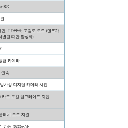
yzIR®
지원
면, T-DEF®, 고감도 모드 (렌즈가
식별될 때만 활성화)
10
 등급 카메라
x, 연속
, 비방사성 디지털 카메라 사진
SD 카드 로컬 업그레이드 지원
 플래시 모드 지원
7.4V, 3500mAh