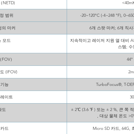
NETD)
<40m
정 범위
-20~120°C (-4~248 °F), 0~
정의 마커
6개 스팟 마커; 6개 직
 모드
지속적이고 레이저 지원 열 대비 AF, 
스템; 
FOV）
44°
 (IFOV)
2m
 기능
TurboFocus®, T-DE
 레이트
3
확도
± 2℃ (3.6 ℉ ) 또는 ± 2 %, 큰 쪽
, 대상 물체 온도 >0
 카드
Micro SD 카드, 64