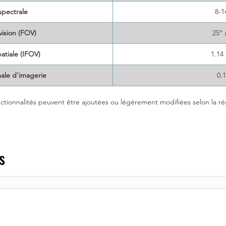
pectrale
8-
ision (FOV)
25° 
atiale (IFOV)
1.14
ale d'imagerie
0.
ctionnalités peuvent être ajoutées ou légèrement modifiées selon la ré
s