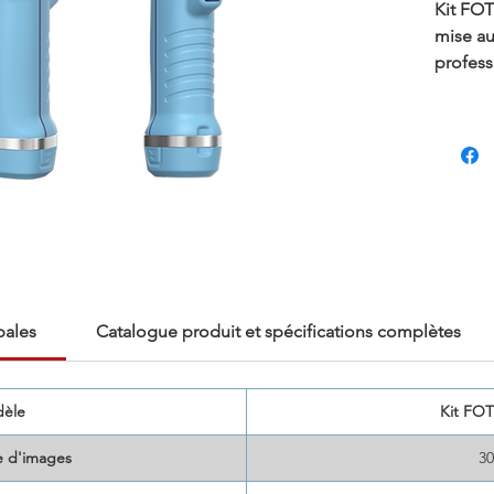
Kit FOT
mise au
profess
La camé
TK6, à 
offre u
thermiq
de qual
avec un
en céra
manuell
pour le
pales
Catalogue produit et spécifications complètes
une per
réelle e
èle
Kit FO
 d'images
3