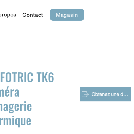
propos
Contact
Magasin
t FOTRIC TK6
méra
Obtenez une démo gratuite
magerie
rmique