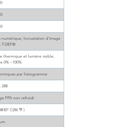
20
10
10
 numérique, Incrustation d'image
on T-DEF®
e thermique et lumière visible,
ce 0% ~100%
hermiques par histogramme
x 288
ge FPA non refroidi
)@30° C(86 ℉ )
7μm