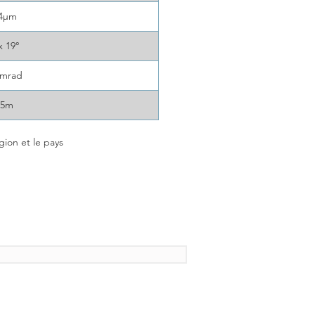
14μm
x 19°
 mrad
15m
gion et le pays