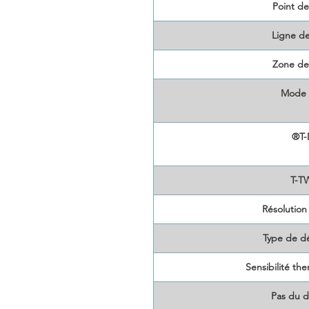
Point d
Ligne d
Zone de
Mode 
®T-
T-T
Résolution
Type de dé
Sensibilité th
Pas du d