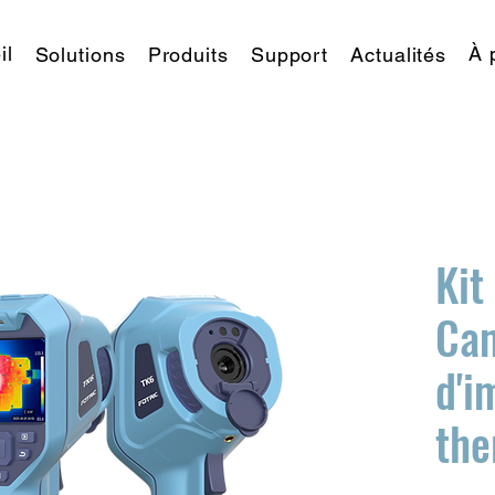
il
À 
Solutions
Produits
Support
Actualités
​Ki
Ca
d'i
the