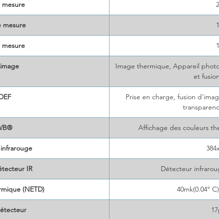
e mesure
e mesure
 mesure
image
Image thermique, Appareil photo
et fusi
DEF
Prise en charge, fusion d'imag
transparen
WB®
Affichage des couleurs t
 infrarouge
384
tecteur IR
Détecteur infrarou
ermique (NETD)
40mk(0.04° C
étecteur
1