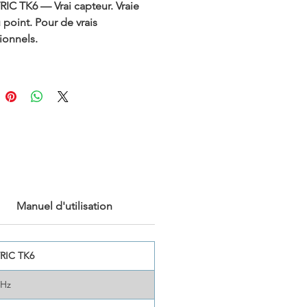
RIC TK6 — Vrai capteur. Vraie
 point. Pour de vrais
ionnels.
ra thermique du kit FOTRIC
partir de seulement 949 USD,
ne véritable résolution
ue de 384×288 et une fiabilité
ité professionnelle. Construit
 capteur infrarouge encapsulé
mique et une mise au point
e précise, le kit TK6 est conçu
s professionnels qui exigent
Manuel d'utilisation
formance réelle, une précision
t une valeur réelle.
TRIC TK6
0Hz