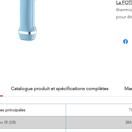
La FOT
thermiq
pour êt
thermog
sa cons
IR 384x
son int
offre u
intuiti
industr
avec de
degrés
diverse
Catalogue produit et spécifications complètes
Man
bâtimen
électri
importe
es principales
T
le logi
n IR (SR)
384
des rap