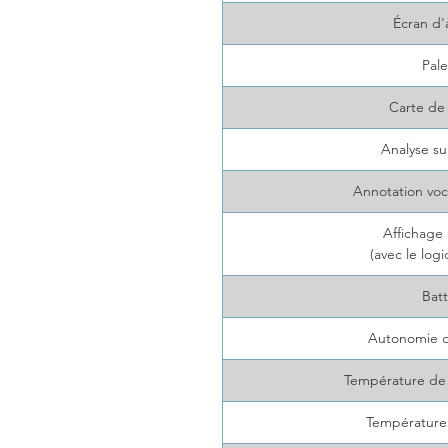
Écran d'
Pale
Carte de
Analyse sur
Annotation voca
Affichage 
(avec le logi
Batt
Autonomie de
Température de
Température