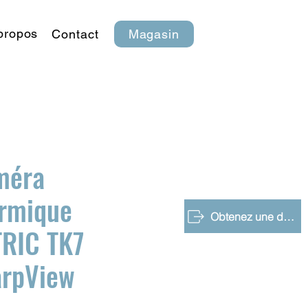
propos
Contact
Magasin
méra
rmique
Obtenez une démo gratuite
RIC TK7
arpView