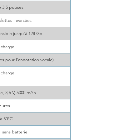
le 3,5 pouces
lettes inversées
ensible jusqu'à 128 Go
n charge
es pour l'annotation vocale)
n charge
le, 3,6 V, 5000 mAh
eures
 à 50°C
 sans batterie