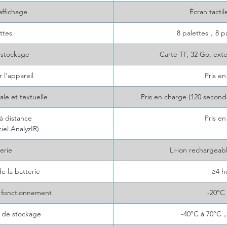
affichage
Écran tacti
ttes
8 palettes，8 pa
 stockage
Carte TF, 32 Go, ext
 l'appareil
Pris e
le et textuelle
Pris en charge (120 second
à distance
Pris e
ciel AnalyzIR)
erie
Li-ion rechargeab
 la batterie
≥4 h
 fonctionnement
-20°C
 de stockage
-40°C à 70°C，