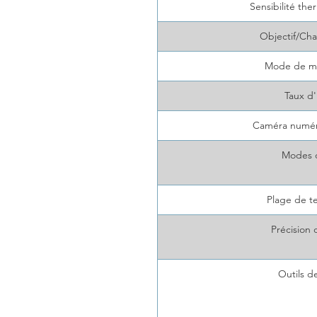
Sensibilité t
Objectif/Cha
Mode de mi
Taux d
Caméra numér
Modes 
Plage de t
Précision
Outils d