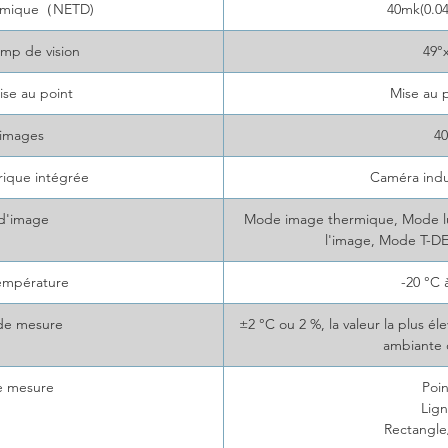
hermique（NETD)
40mk(0.0
mp de vision
49°
se au point
Mise au p
'images
4
ique intégrée
Caméra indu
d'image
Mode image thermique, Mode lu
l'image, Mode T-DE
empérature
-20 °C
 de mesure
±2 °C ou 2 %, la valeur la plus é
ambiante
e mesure
Poi
Lig
Rectangl