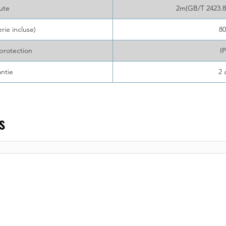
ute
2m(GB/T 2423.8
rie incluse)
8
protection
I
ntie
2 
s