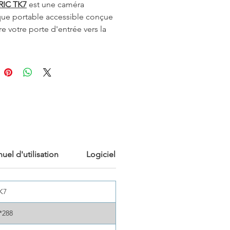
RIC TK7
est une caméra
ue portable accessible conçue
re votre porte d'entrée vers la
raphie professionnelle. Avec
truction robuste, sa
résolution
288
, sa
sensibilité de 40 mK
et
erface Android conviviale, elle
ne expérience utilisateur
ve pour vos inspections
ielles. La caméra est proposée
s options d'
objectif de 49
pour répondre aux besoins de
s industries, des inspections de
uel d'utilisation
Logiciel
ts au CVC et à la distribution
que. Après les inspections,
z facilement les données dans
K7
ciel AnalzyIR via WiFi et générez
*288
ports en un seul clic.