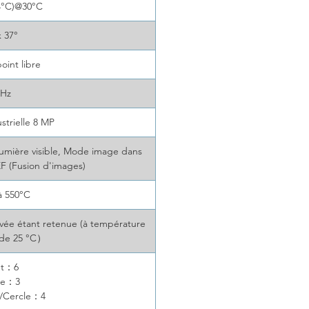
4°C)@30°C
x 37°
oint libre
0Hz
strielle 8 MP
mière visible, Mode image dans
F (Fusion d'images)
 à 550°C
levée étant retenue (à température
 de 25 °C）
nt：6
ne：3
e/Cercle：4