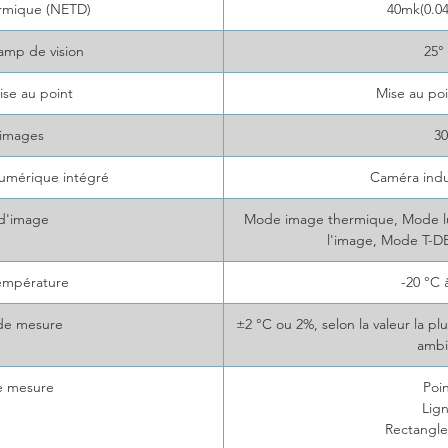
ermique (NETD)
40mk(0.0
amp de vision
25°
se au point
Mise au po
'images
3
umérique intégré
Caméra indu
d'image
Mode image thermique, Mode lu
l'image, Mode T-DE
empérature
-20 °C
 de mesure
±2 °C ou 2%, selon la valeur la p
ambi
e mesure
Poin
Lign
Rectangle