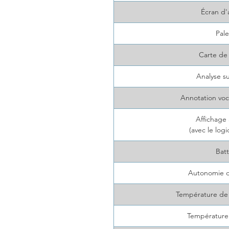
Écran d'
Pale
Carte de
Analyse su
Annotation voca
Affichage 
(avec le logi
Batt
Autonomie de
Température de
Température