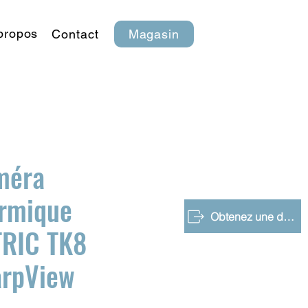
propos
Contact
Magasin
méra
rmique
Obtenez une démo gratuite
RIC TK8
arpView