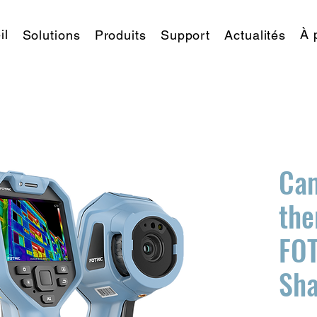
il
À 
Solutions
Produits
Support
Actualités
Ca
the
FOT
Sh