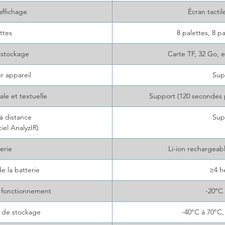
affichage
Écran tacti
ttes
8 palettes, 8 p
 stockage
Carte TF, 32 Go, 
r appareil
Sup
le et textuelle
Support (120 secondes p
à distance
Sup
ciel AnalyzIR)
erie
Li-ion rechargeab
 la batterie
≥4 h
 fonctionnement
-20°C
 de stockage
-40°C à 70°C,