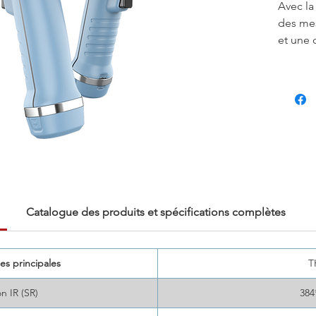
Avec l
des mes
et une 
résolut
sensibi
TK8
est
passere
profess
convivi
intuitiv
25 deg
diverse
bâtimen
Catalogue des produits et spécifications complètes
électri
facilem
dans le 
es principales
T
générez
n IR (SR)
384