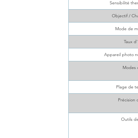
Sensibilité th
Objectif / Ch
Mode de mi
Taux d
Appareil photo n
Modes 
Plage de t
Précision
Outils d