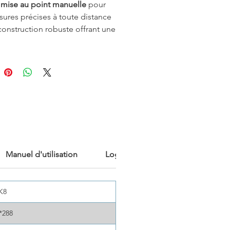
a
mise au point manuelle
pour
ures précises à toute distance
construction robuste offrant une
ion IR de
384x288
et une
lité thermique de
40mK
,
FOTRIC
 conçu pour être votre
lle vers la thermographie
ionnelle. Son interface Android
ale garantit une expérience
e, tandis que le choix d'objectifs
rés
répond aux besoins de
s industries, des inspections de
ts au CVC et à la distribution
Manuel d'utilisation
Logiciel
que. De plus, importez
ent les données d'inspection
logiciel AnalyzIR via WiFi et
K8
 des rapports en un seul clic.
*288