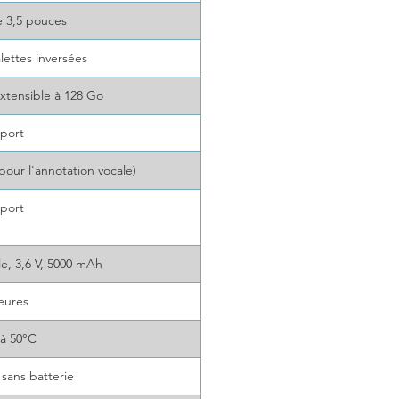
le 3,5 pouces
alettes inversées
extensible à 128 Go
port
our l'annotation vocale)
port
le, 3,6 V, 5000 mAh
eures
 à 50°C
 sans batterie