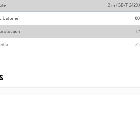
ute
2 m (GB/T 2423.
c batterie)
80
protection
I
ntie
2 
s