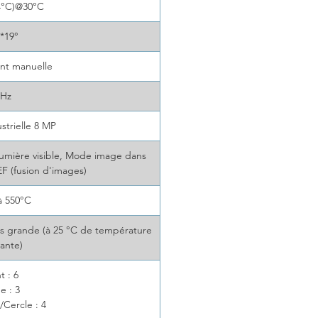
4°C)@30°C
 *19°
int manuelle
0Hz
strielle 8 MP
mière visible, Mode image dans
F (fusion d'images)
 à 550°C
lus grande (à 25 °C de température
ante)
t : 6
e : 3
/Cercle : 4