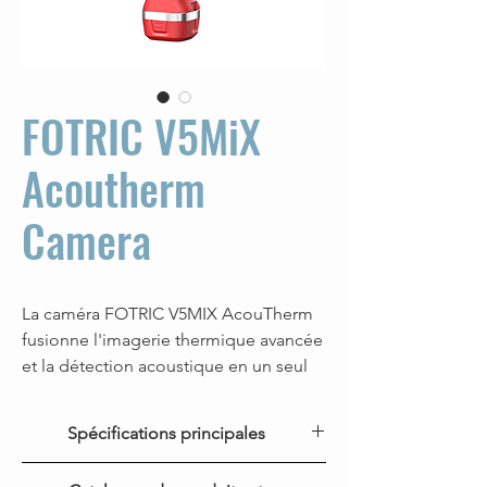
FOTRIC V5MiX
Acoutherm
Camera
La caméra FOTRIC V5MIX AcouTherm
fusionne l'imagerie thermique avancée
et la détection acoustique en un seul
outil puissant. Dotée d'une caméra
thermique à résolution de 384x288, elle
Spécifications principales
fournit des images thermiques nettes
pour les inspections industrielles.
Caractéristiques
V5MiX AcouTherm