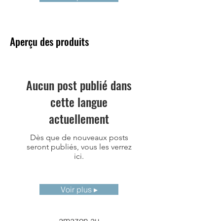
Mode d'image
Single, Multi,
Hologramme
Carte de stockage
Carte SD,
Aperçu des produits
remplacement à
chaud,
compatible
jusqu'à 1 To
Aucun post publié dans
cette langue
Analyse sur
Prise en charge
l'appareil
actuellement
Code QR
Les codes QR et
Dès que de nouveaux posts
codes-barres
seront publiés, vous les verrez
peuvent être
ici.
scannés comme
annotations de
balises
Voir plus ▸
Annotations
Annotation
vocale,
amazon.au