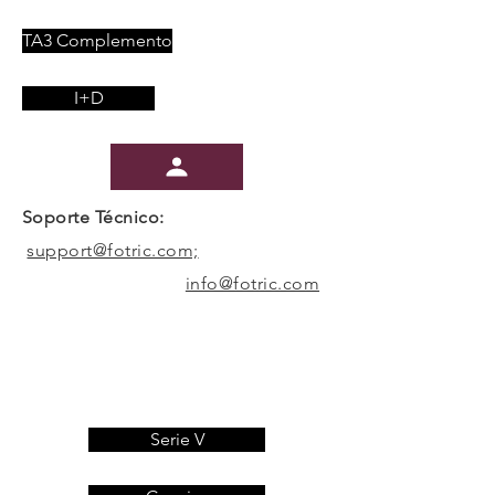
TA3 Complemento
I+D
Soporte Técnico:
support@fotric.com;
info@fotric.com
Serie V