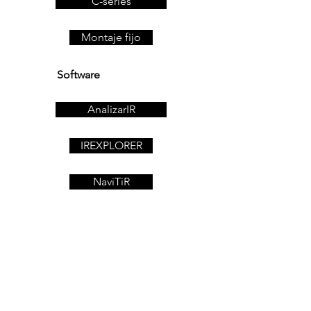
C-series
Montaje fijo
Software
AnalizarIR
IREXPLORER
NaviTiR