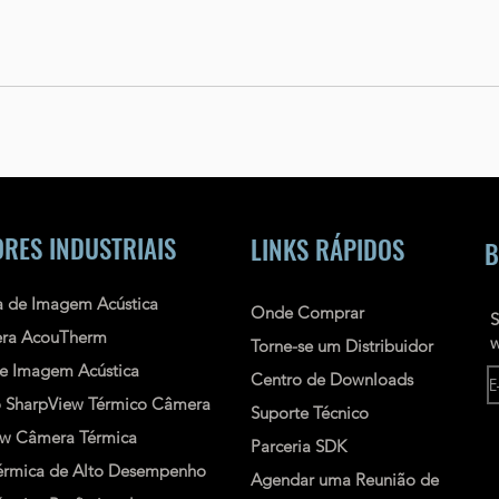
RES INDUSTRIAIS
LINKS RÁPIDOS
B
 de Imagem Acústica
Onde Comprar
S
ra AcouTherm
w
Torne-se um Distribuidor
e Imagem Acústica
Centro de Downloads
o
SharpView
Térmico
Câmera
Suporte Técnico
ew
Câmera Térmica
Parceria SDK
rmica de Alto Desempenho
Agendar uma Reunião de