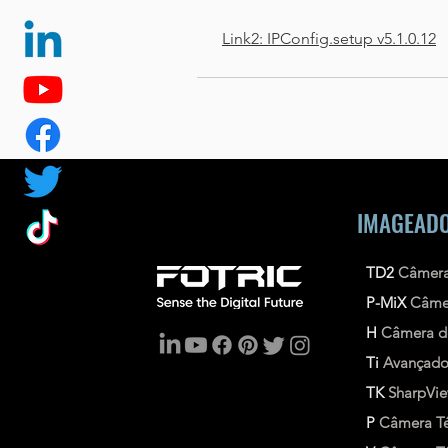
Link2: IPConfig.setup v5.1.0.12
IMAGEADO
TD2
Câmera
P-MiX
Câme
H
Câmera d
Ti
Avançad
TK
SharpVi
P
Câmera Té