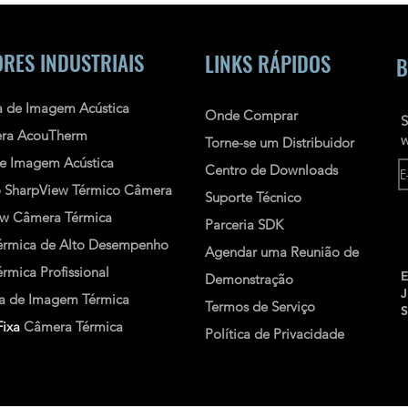
RES INDUSTRIAIS
LINKS RÁPIDOS
B
 de Imagem Acústica
Onde Comprar
S
ra AcouTherm
w
Torne-se um Distribuidor
e Imagem Acústica
Centro de Downloads
o
SharpView
Térmico
Câmera
Suporte Técnico
ew
Câmera Térmica
Parceria SDK
rmica de Alto Desempenho
Agendar uma Reunião de
mica Profissional
E
Demonstração
 de Imagem Térmica
Termos de Serviço
ixa
Câmera Térmica
Política de Privacidade