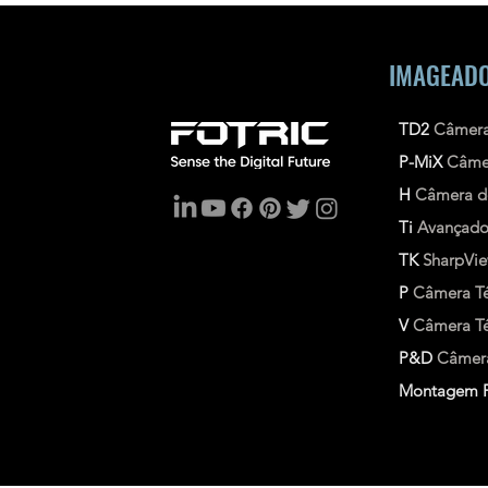
IMAGEADO
TD2
Câmera
P-MiX
Câme
H
Câmera d
Ti
Avançad
TK
SharpVi
P
Câmera Té
V
Câmera Tér
P&D
Câmera
Montagem F