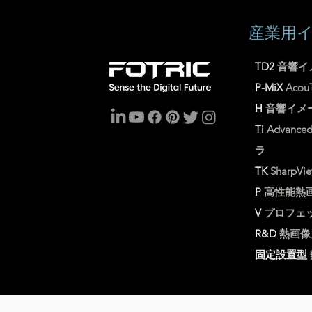
産業用
TD2
音響イ
P-MiX
Aco
H
音響イメ
Ti
Advance
ラ
TK
SharpVi
P
高性能熱
V
プロフェ
R&D
熱画像
固定設置型