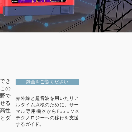
でき
録画をご覧ください
この
分野で
赤外線と超音波を用いたリア
せる
ルタイム点検のために、サー
の高性
マル専用機器からFotric MiX
とダ
テクノロジーへの移行を支援
するガイド。