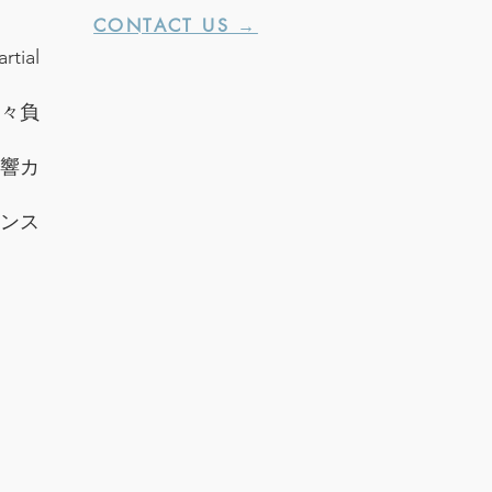
CONTACT US →
al
々負
音響カ
インス