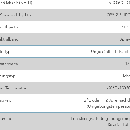
ndlichkeit (NETD)
＜ 0,06 ℃
@
 Standardobjektiv
28°* 21°, IF
s Objektiv
50° 
ektralband
8 μm
tortyp
Ungekühlter Infraro
asterweite
17
rungstyp
Man
er Temperatur
-20 ℃ -150 ℃
igkeit
± 2 ℃ oder ± 2 %, je nach
(Umgebungstemperatur
rameter
Emissionsgrad; Umgebungstempe
Relative Luf