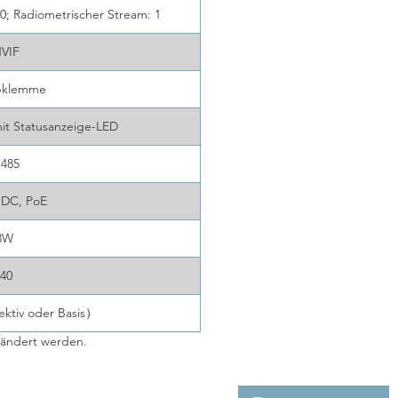
; Radiometrischer Stream: 1
VIF
bklemme
it Statusanzeige-LED
-485
 DC, PoE
3W
P40
ktiv oder Basis）
eändert werden.