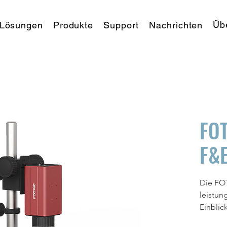
Üb
Lösungen
Produkte
Support
Nachrichten
FOT
F&E
Die FOT
leistun
Einblick
und ele