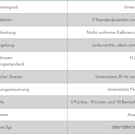
sionsgrad
Unter
letten
9 Standardpaletten und
rbeitung
Nicht-uniforme Kalibrier
egelung
Links-rechts, oben-un
Stream
H.
ngsstandard
cher Stream
Unterstützt 25 Hz r
ungssteuerung
Unterstützt Pe
Is
5 Punkte, 10 Linien und 10 Bere
ware
Ana
et-Typ
10M/100M/1