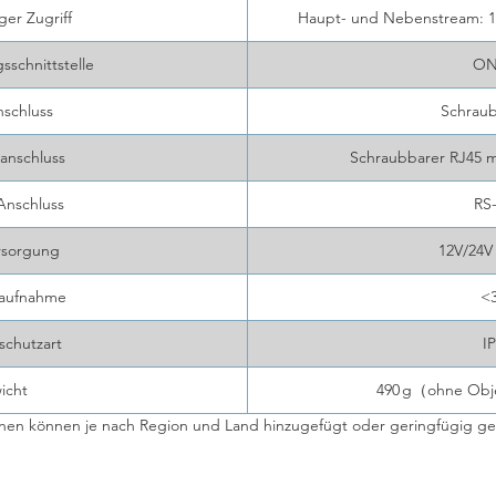
ger Zugriff
Haupt- und Nebenstream: 10
sschnittstelle
ON
schluss
Schrau
anschluss
Schraubbarer RJ45 m
 Anschluss
RS
rsorgung
12V/24V
saufnahme
<
chutzart
I
icht
490 g（ohne Obje
onen können je nach Region und Land hinzugefügt oder geringfügig g