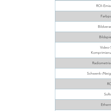
ROI-Emis
Farbpa
Bildvera
Bildspi
Video-
Komprimieru
Radiometris
Schwenk-/Neig
RO
Soft
Ethern