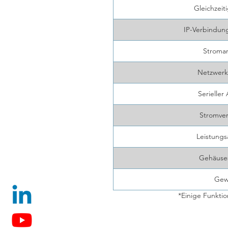
Gleichzeiti
IP-Verbindung
Stroman
Netzwerk
Serieller
Stromve
Leistung
Gehäuses
Gew
*Einige Funkti