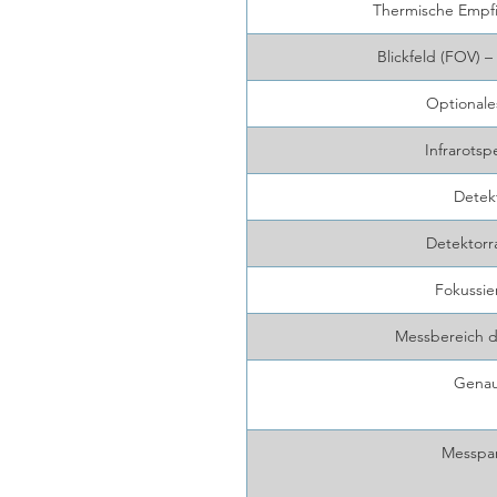
Thermische Empfi
Blickfeld (FOV) –
Optionale
Infrarotsp
Detek
Detektorr
Fokussie
Messbereich d
Genau
Messpa