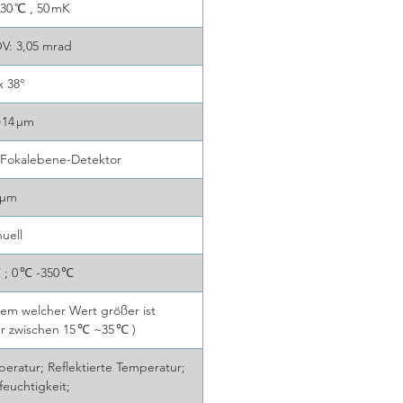
30 ℃ , 50 mK
OV: 3,05 mrad
x 38°
~14 μm
t-Fokalebene-Detektor
 μm
uell
 ; 0 ℃ -350 ℃
dem welcher Wert größer ist
 zwischen 15 ℃ ~35 ℃ )
ratur; Reflektierte Temperatur;
tfeuchtigkeit;