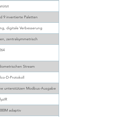
stützt
 9 invertierte Paletten
ung, digitale Verbesserung
ten, zentralsymmetrisch
264
adiometrischen Stream
lco-D-Protokoll
iche unterstützen Modbus-Ausgabe
lyzIR
000M adaptiv