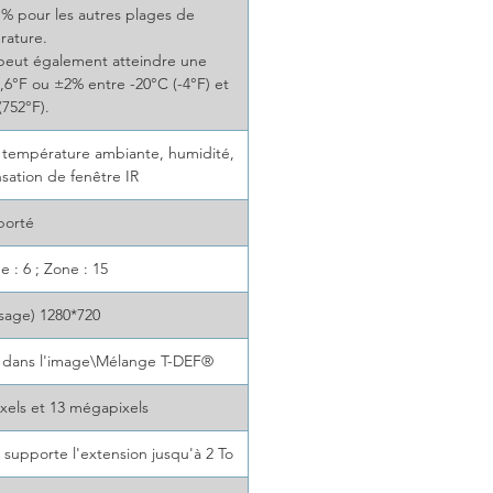
2 % pour les autres plages de
rature.
 peut également atteindre une
,6°F ou ±2% entre -20°C (-4°F) et
(752°F).
e, température ambiante, humidité,
sation de fenêtre IR
porté
ne : 6 ; Zone : 15
sage) 1280*720
dans l'image\Mélange T-DEF®
xels et 13 mégapixels
supporte l'extension jusqu'à 2 To