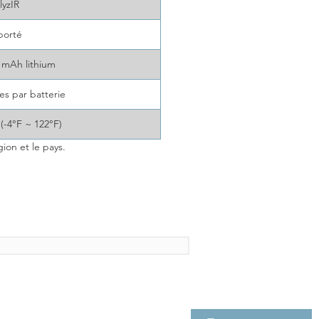
lyzIR
porté
0 mAh lithium
es par batterie
(-4°F ~ 122°F)
ion et le pays.