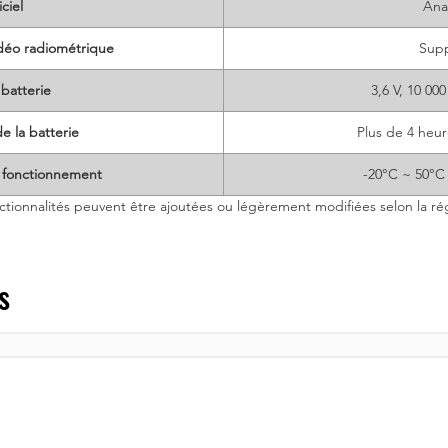
ciel
Ana
déo radiométrique
Sup
batterie
3,6 V, 10 00
 la batterie
Plus de 4 heur
 fonctionnement
-20°C ~ 50°C 
ctionnalités peuvent être ajoutées ou légèrement modifiées selon la rég
s