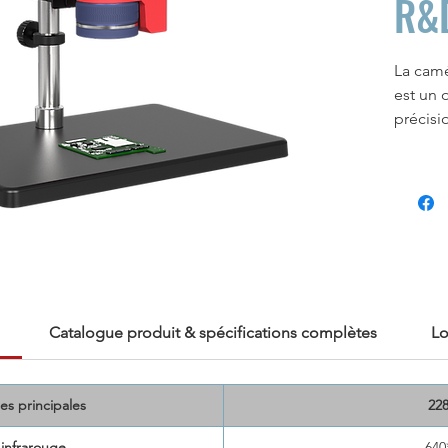
R&
La cam
est un 
précisi
dévelo
infraro
de mes
± 1°C o
thermiq
mK
, el
variati
l'image
Catalogue produit & spécifications complètes
Lo
avec le
50μm
,
des dom
es principales
22
médical
Son int
 infrarouge
640