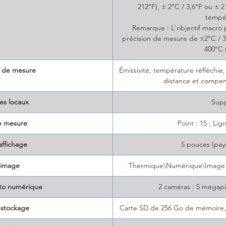
212°F), ± 2°C / 3,6°F ou ± 
tempé
Remarque : L'objectif macro
précision de mesure de ±2°C / 3
400°C 
 de mesure
Émissivité, température réfléchi
distance et compen
es locaux
Sup
e mesure
Point : 15 ; Lig
affichage
5 pouces (pay
image
Thermique\Numérique\Image 
to numérique
2 caméras : 5 mégapi
 stockage
Carte SD de 256 Go de mémoire, 