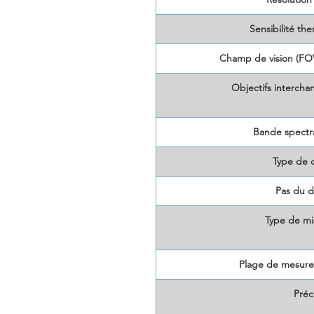
Sensibilité th
Champ de vision (FOV
Objectifs intercha
Bande spectra
Type de 
Pas du d
Type de mi
Plage de mesure
Préc