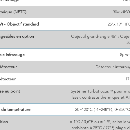
complèt
d'essai
ermique (NETD)
30mk@30°
essenti
recherc
) - Objectif standard
25°x 19°, I
thermi
ngeables en option
Objectif grand-angle 46° ; Obje
5
le infrarouge
8μm
détecteur
Détecteur infrarou
étecteur
1
se au point
Système TurboFocus™ pour mise 
laser, contraste thermique et AF
 de température
-20~120°C (-4~248°F), 0~650°C 
ision
± 1°C / 3,6°F ou ± 1 %, selon la 
ambiante à 25°C / 77°F, plage 