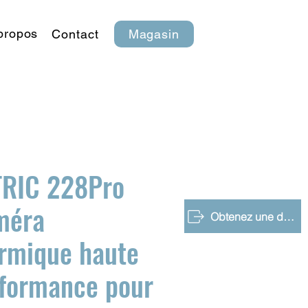
propos
Contact
Magasin
TRIC 228Pro
méra
Obtenez une démo gratuite
rmique haute
formance pour