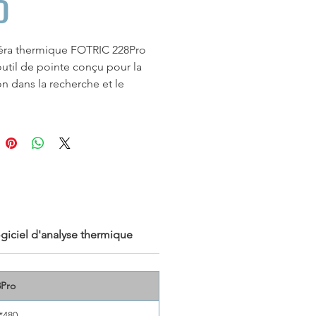
D
éra thermique FOTRIC 228Pro
outil de pointe conçu pour la
on dans la recherche et le
ppement. Offrant une
résolution
uge de 640*480
, une précision
ure de température
inégalée de
u ± 1 %,
et une
sensibilité
ue exceptionnelle jusqu'à 30
le capture même les plus petites
ons thermiques. Idéale pour
rie microscopique détaillée
giciel d'analyse thermique
s
objectifs macro de 20μm et
 la FOTRIC 228 Pro excelle dans
aines tels que la recherche
8Pro
e et la science des matériaux.
erface conviviale, son analyse
*480