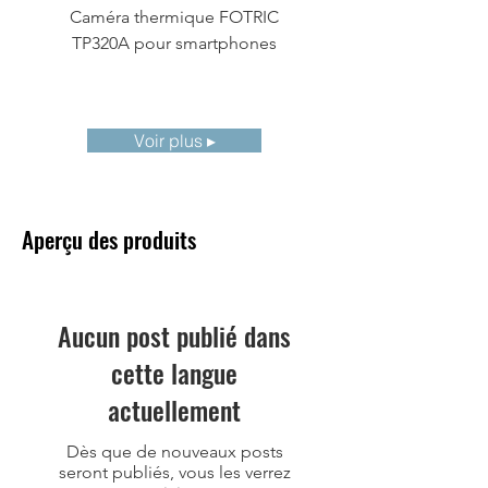
Caméra thermique FOTRIC
FOTRIC TF3 Camé
défaut (50/60Hz).
TP320A pour smartphones
thermique compa
Analyse sur
L'appareil peut
l'appareil
analyser
directement les
images acoustiques
Voir plus ▸
Logiciel d'analyse
Logiciel
professionnel
d'analyse d'images
Aperçu des produits
thermiques et
acoustiques
AnalyzIR.
Aucun post publié dans
Évaluation des
Identification
cette langue
fuites
automatique des
points de fuite,
actuellement
évaluation
automatique des
Dès que de nouveaux posts
fuites, et coûts
seront publiés, vous les verrez
énergétiques