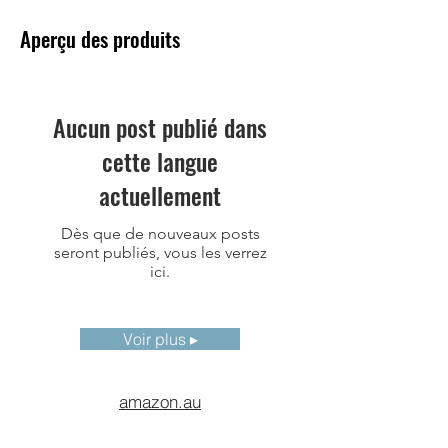
Type Ethernet
10M/100M/1000M
Aperçu des produits
adaptatif
Protocole réseau
IPv4，HTTP，
UPnP，NTP，
Aucun post publié dans
UDP，TCP，
cette langue
RTSP，RTCP，
RTP，DHCP，
actuellement
WebRTC
Dès que de nouveaux posts
Méthode de
ONVIF
seront publiés, vous les verrez
connexion
ici.
Alimentation
12V/24V DC，PoE
électrique
Voir plus ▸
Consommation
<5.5W
électrique
amazon.au
typique