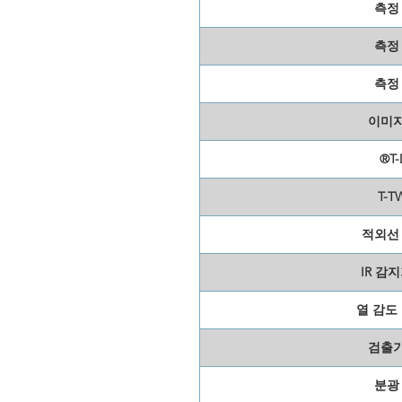
측정
측정
측정
이미지
®T-
T-T
적외선
IR 감
열 감도（
검출기
분광