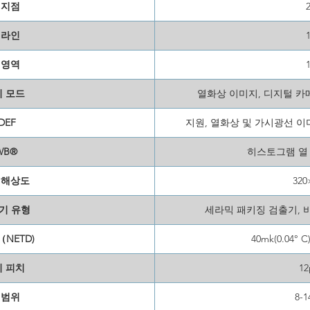
 지점
 라인
 영역
 모드
열화상 이미지, 디지털 카메라
DEF
지원, 열화상 및 가시광선 이미
WB®
히스토그램 열
 해상도
320
지기 유형
세라믹 패키징 검출기, 
NETD)
40mk(0.04° C
 피치
1
 범위
8-