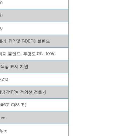
20
10
10
, PIP 및 T-DEF® 블렌드
지 블렌드, 투명도 0%~100%
 색상 표시 지원
×240
비냉각 FPA 적외선 검출기
)@30° C(86 ℉ )
2μm
14μm