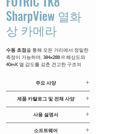
FOTRIC TK8
SharpView 열화
상 카메라
수동 초점
을 통해 모든 거리에서 정밀한
측정이 가능하며,
384x288
IR 해상도와
40mK
열 감도를 갖춘 견고한 구조의
FOTRIC TK8
은 전문적인 열화상 측정의
관문이 되도록 설계되었습니다. 사용자
주요 사양
친화적인 Android 인터페이스는 직관적
인 경험을 제공하며,
25도 렌즈
옵션 선
주요 기능
TK8
제품 카탈로그 및 전체 사양
택은 건축 검사부터 HVAC 및 전기 배전
에 이르기까지 다양한 산업에 적합합니
IR 해상도
FOTRIC TK8 제품 카탈로그
384*288
다. 또한 WiFi를 통해 AnalzIR 소프트웨
사용 설명서
(SR)
어로 검사 데이터를 쉽게 가져오고 한 번
FOTRIC TK 시리즈 빠른 시작 매뉴얼
열 감도
40mk(0.04°C)@30°C
의 클릭으로 보고서를 생성할 수 있습니
소프트웨어
FOTRIC TK 시리즈 사용 설명서
l