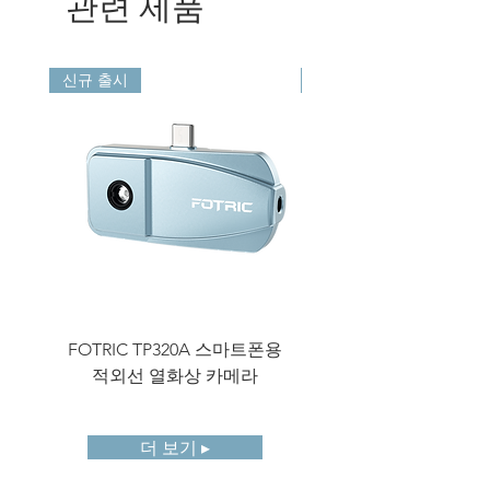
관련 제품
측정 도구
점: 6
선: 3
사각형/원: 4
신규 출시
신규 출시
디스플레이
3.5인치 터치 스크린
화면
팔레트
8개 팔레트, 8개 반전 팔레
트
저장 카드
TF 카드, 32GB, 최대
128GB까지 확장 가능
기기 내 분
지원
석
FOTRIC TP320A 스마트폰용
FOTRIC TF3 컴팩트
적외선 열화상 카메라
음성 및 텍
지원 (음성 주석 120초)
스트 주석
더 보기 ▸
원격 디스
지원
플레이