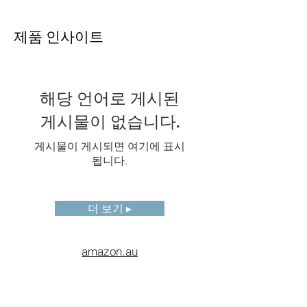
(AnalyzIR
소프트웨어
제품 인사이트
사용)
배터리
충전식 리튬 이온, 3.6V,
5000mAh
해당 언어로 게시된
배터리 작
≥4시간
게시물이 없습니다.
동 시간
게시물이 게시되면 여기에 표시
작동 온도
-20°C ~ 50°C
됩니다.
보관 온도
-40°C ~ 70°C, 배터리 제외
더 보기 ▸
낙하
2m(GB/T 2423.8/IEC
60068-2-32)
amazon.au
무게 (배터
800g
리 포함)
외함 등급
IP54