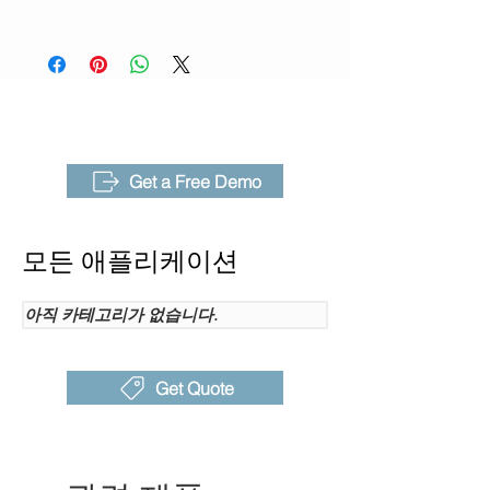
(NETD)
다.
AnalyzIR
|
IRExplorer
렌즈 /시야
25° *19°
각
초점 모드
수동 초점
프레임 속
30Hz
Get a Free Demo
도
내장 디지
8MP 산업용 카메라
모든 애플리케이션
털 카메라
이미지 모
열화상 모드, 가시광 모드,
아직 카테고리가 없습니다.
드
PIP 모드, T-DEF(화상 융합)
모드
Get Quote
온도 범위
-20°C ~ 550°C
측정 정확
±2°C 또는 2% 중 더 큰 값
도
(25°C 주변 온도에서)