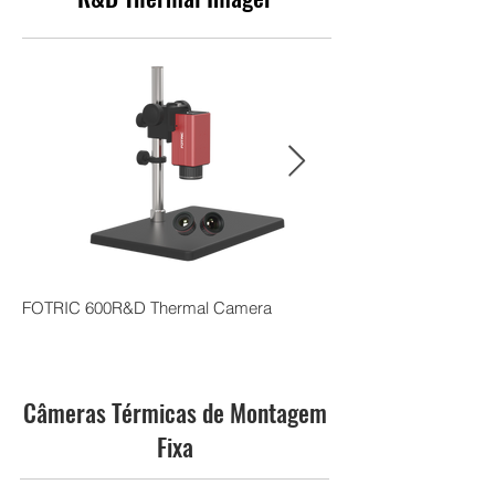
Obtenha uma Demonstração Gratuita
FOTRIC 600R&D Thermal Camera
FOTRIC 228pro Adva
Camera
Câmeras Térmicas de Montagem
Fixa