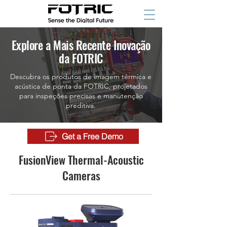
Explore a Mais Recente Inovação
da FOTRIC
Descubra os produtos de imagem térmica e
acústica de ponta da FOTRIC, projetados
para inspeções precisas e manutenção
preditiva.
Get a Free Demo
FusionView Thermal-Acoustic
Cameras