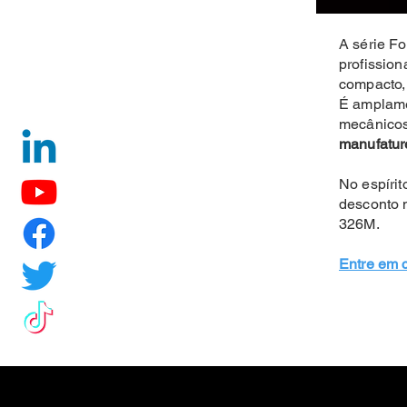
A série Fo
profissio
compacto,
É amplamen
mecânicos
manufatur
No espírit
desconto 
326M.
Entre em 