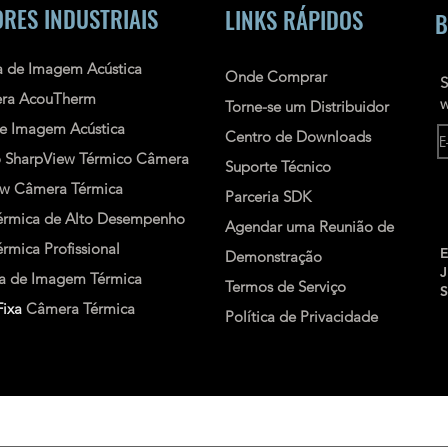
RES INDUSTRIAIS
LINKS RÁPIDOS
B
 de Imagem Acústica
Onde Comprar
S
ra AcouTherm
w
Torne-se um Distribuidor
e Imagem Acústica
Centro de Downloads
o
SharpView
Térmico
Câmera
Suporte Técnico
ew
Câmera Térmica
Parceria SDK
rmica de Alto Desempenho
Agendar uma Reunião de
mica Profissional
E
Demonstração
 de Imagem Térmica
Termos de Serviço
ixa
Câmera Térmica
Política de Privacidade