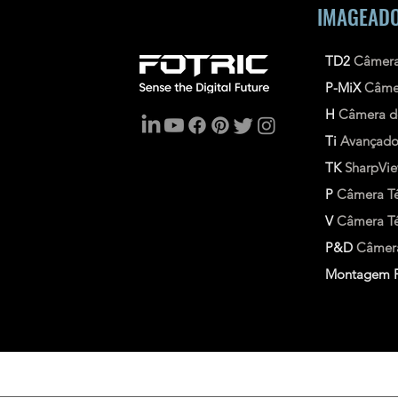
IMAGEADO
TD2
Câmera
P-MiX
Câme
H
Câmera d
Ti
Avançad
TK
SharpVi
P
Câmera Té
V
Câmera Tér
P&D
Câmera
Montagem F