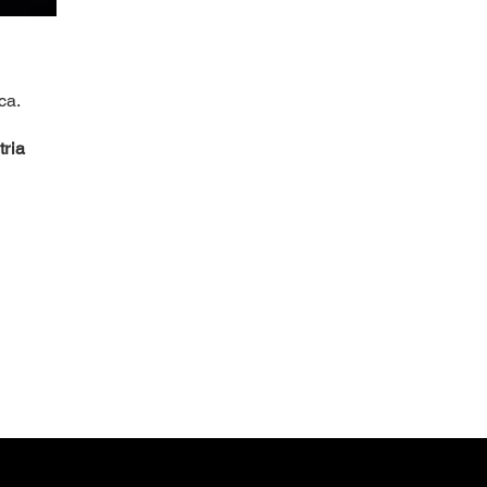
ca.
tria