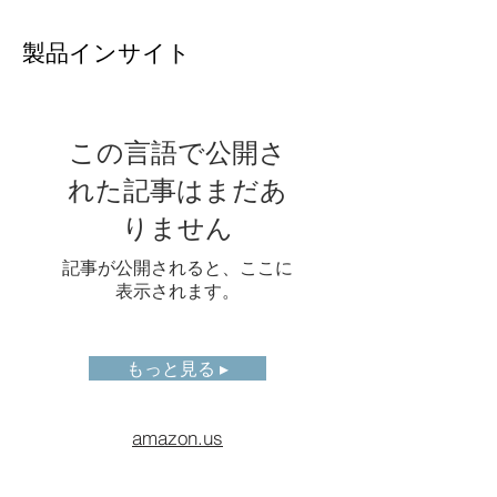
製品インサイト
ローカル
サポート
パラメー
タ
測定ツー
スポット：9; ライン：3; エ
この言語で公開さ
ル
リア：9
れた記事はまだあ
ディスプ
5インチ（横画面）
りません
レイ画面
1280*720
記事が公開されると、ここに
画像モー
サーマル\デジタル\ピクチ
表示されます。
ド
ャー・イン・ピクチャー\T-
DEF® ブレンド
もっと見る ▸
デジタル
2台のカメラ: 500万画素お
カメラ
よび1300万画素
amazon.us
ストレー
128GBメモリのSDカード、
ジカード
2TBまで拡張可能