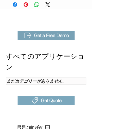
（NETD）
した本体搭載分析機能、多用途な試験
ベンチにより、高度な熱画像機能を求
視野角
25°x 19°, IFOV:1.14mrad
める研究者にとって不可欠な存在で
（FOV）-
す。
標準レン
ズ
Get a Free Demo
オプショ
46°広角レンズ; 50μmマク
ン交換レ
ロレンズ; 100mマクロレン
すべてのアプリケーショ
ンズ
ズ
ン
赤外線ス
8μm~14μm
ペクトル
まだカテゴリーがありません。
帯域
検出器タ
非冷却型FPA赤外線検出器
Get Quote
イプ
検出器ピ
17μm
ッチ
関連商品