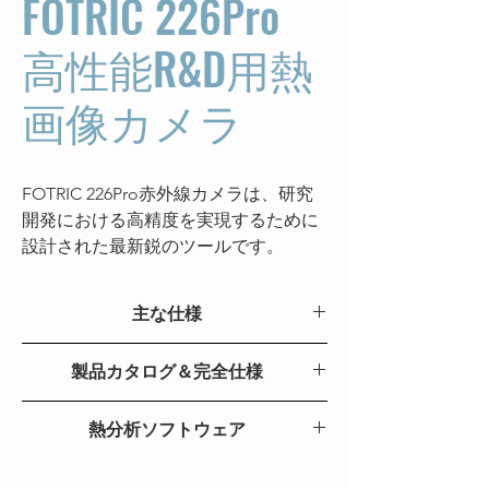
FOTRIC 226Pro
高性能R&D用熱
画像カメラ
FOTRIC 226Pro赤外線カメラは、研究
開発における高精度を実現するために
設計された最新鋭のツールです。
384*288 IR解像度
、比類ない
温度測定精
度（±2℃または±2％）
、および
最高40
主な仕様
mKの熱感度
を備え、極めて微細な温度
変化さえも捉えます。
50μmおよび
主な特長
226Pro
製品カタログ＆完全仕様
100μm マクロレンズ
による詳細な微細
イメージングに最適で、FOTRIC
赤外線解
FOTRIC 226Pro R&D 赤外線カメラ
384 x 288
226 Proは医療研究や材料科学などの分
熱分析ソフトウェア
像度
野で卓越した性能を発揮します。直感
AnalyzIR
熱感度
40mk@30° C(86 ℉ )
的なユーザーインターフェース、充実