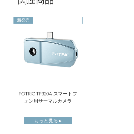
フォーカ
TurboFocus ™ システム
スタイプ
（連続、レーザー補助、サ
ーマルコントラスト、タッ
新発売
新発売
チAF対応）; マニュアルフ
ォーカス
温度測定
-20~120℃ (-4~248 ℉ )，
範囲
0~650℃ (32~1202 ℉ )，イ
ンテリジェントレンジ
精度
± 2℃ /3.6 ℉ または ± 2 %,
どちらか大きい方（周囲温
度25℃ /77 ℉ 時）。
注：マクロレンズを使用し
た場合、-20° C (-4 ℉ )～
FOTRIC TP320A スマートフ
FOTRIC TF3 コン
400° C(752 ℉ )の範囲で
ォン用サーマルカメラ
±2℃ /3.6 ℉ または ±2%の
測定精度を達成できます。
もっと見る ▸
測定パラ
放射率、反射温度、周囲温
メータ
度、湿度、距離、IRウィン
ドウ補正