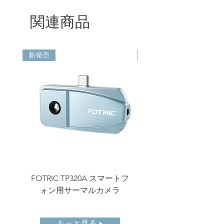
関連商品
温度測定
-20℃ -150℃ ; 0℃ -650℃
範囲
精度
± 2℃ または ± 2 %、いず
新発売
新発売
れか大きい方（周囲温度
15℃～35℃）
測定パラ
放射率；周囲温度；反射温
メータ
度；相対湿度；
ROI放射
サポート
率
カラーパ
標準パレット9種類および
レット
反転パレット9種類
FOTRIC TP320A スマートフ
FOTRIC TF3 コン
画像処理
非一様性補正、デジタルエ
ォン用サーマルカメラ
ーマルイメージング
ンハンスメント
画像ミラ
左右反転、上下反転、点対
もっと見る ▸