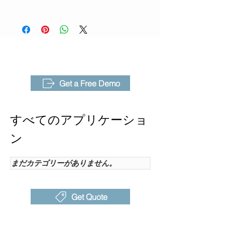
（NETD）
な機能として、
30Hz
の放射輝度ストリ
AnalyzIR
ーミング動画、
±2°Cまたは±2%
の測定
視野角
29°* 22°, IFOV:0.79 mrad
精度、PC用の強力なAnalyzIRソフトウ
（FOV）-
ェアなどがあり、これらすべてが運用
標準レン
性能を高め、回路基板やチップなどを
ズ
最適化するための理想的なツールとな
オプショ
M20 & M50
っています。
Get a Free Demo
ンレンズ
赤外線ス
8μm~14μm
すべてのアプリケーショ
ペクトル
帯域
ン
検出器タ
非冷却型赤外線焦点面検出
イプ
器
まだカテゴリーがありません。
検出器ピ
17μm
ッチ
Get Quote
焦点調整
マニュアル
タイプ