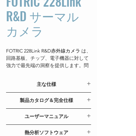
FOTRIC 228Link
R&D サーマル
カメラ
FOTRIC 228Link R&D赤外線カメラ
は、
回路基板、チップ、電子機器に対して
強力で最先端の洞察を提供します。問
題が発生する前に検出できるように設
計されています。
主な仕様
主な特長
228Link
製品カタログ＆完全仕様
オプションの
20μmおよび50μmマクロ
赤外線解
FOTRIC 228Link R&D サーマルカメラ
640 x 480
レンズ
と
ユーザーマニュアル
30mK NETD
により、チップな
像度
どの微細構造に対する詳細な温度分布
FOTRIC 228Link R&D 熱画像カメラユーザー
熱感度
＜ 0.03℃ @30℃ , 30mk
データを取得できます。その他の高度
熱分析ソフトウェア
マニュアル