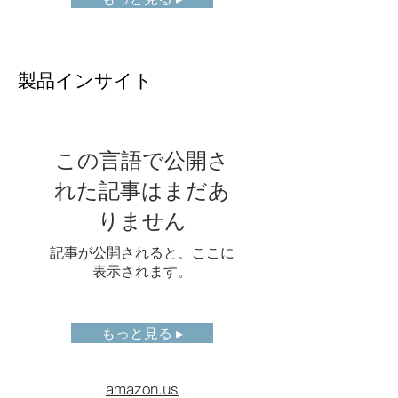
ーリング
称
ビデオス
H.264
トリーム
製品インサイト
圧縮規格
放射温度
25Hzの放射温度ストリーム
ストリー
をサポート
この言語で公開さ
ム
れた記事はまだあ
パンチル
Pelco-Dプロトコルをサポ
りません
ト制御
ート
ROI
5点、10線、10領域が
記事が公開されると、ここに
Modbus出力をサポート
表示されます。
ソフトウ
AnalyzIR
ェア
もっと見る ▸
イーサネ
10M/100M/1000M 自動適応
ットタイ
amazon.us