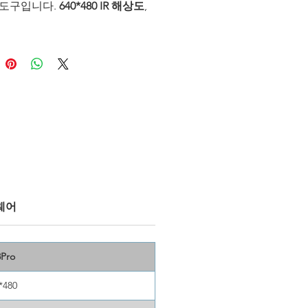
 도구입니다.
640*480 IR 해상도
,
제품을 압도하는
±1℃ 또는 ±1%의
정 정확도
, 그리고 최대
30 mK에
뛰어난 열 감도
를 제공하여 가장
열 변화까지 포착합니다.
20μm
μm 매크로 렌즈
를 사용한 정밀한
이미징에 이상적이며, FOTRIC
ro는 의료 연구 및 재료 과학 분야
월한 성능을 발휘합니다. 사용자
인 인터페이스, 포괄적인 내장형
능, 다목적 테스트 벤치 덕분에
화상 기능을 필요로 하는 모든 연
게 필수적인 장비입니다.
웨어
8Pro
*480