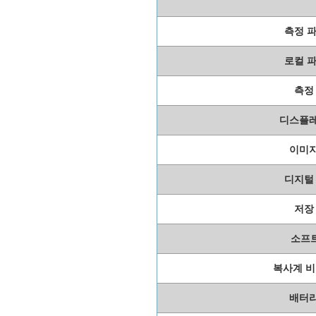
측정 
로컬 
측정
디스플레
이미지
디지털
저장
소프
복사계 비
배터리