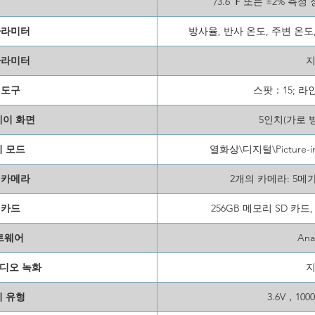
/3.6 ℉ 또는 ±2% 
파라미터
방사율, 반사 온도, 주변 온도,
파라미터
 도구
스팟：15; 라
이 화면
5인치(가로 방향
 모드
열화상\디지털\Picture-in
 카메라
2개의 카메라: 5메
 카드
256GB 메모리 SD 카드
트웨어
Ana
디오 녹화
 유형
3.6V，10