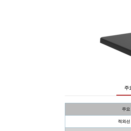
주
주요
적외선