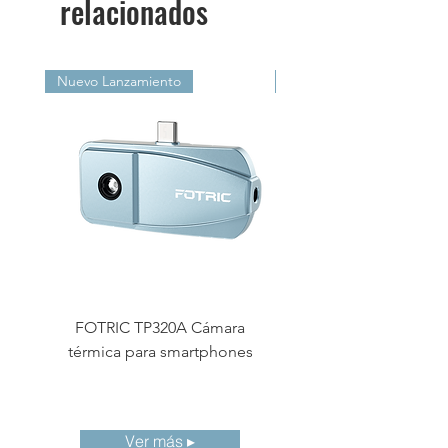
relacionados
Nuevo Lanzamiento
Nuevo Lanzamiento
FOTRIC TP320A Cámara
Cámara termográf
térmica para smartphones
compacta FOTRIC 
Ver más ▸