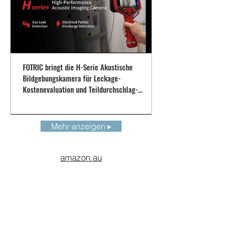
Japanisch, Koreanisch,
Portugiesisch, Spanisch,
Thai, Traditionelles
Chinesisch
*Einige Funktionen können je nach Region
und Land hinzugefügt oder leicht verändert
FOTRIC bringt die H-Serie Akustische
werden.
Bildgebungskamera für Leckage-
Kostenevaluation und Teildurchschlag-
Diagnose auf den Markt
Mehr anzeigen ▸
amazon.au